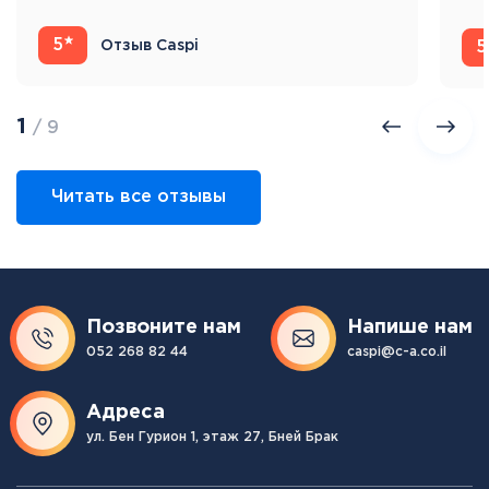
Ис
5
Отзыв Caspi
5
1
/ 9
Читать все отзывы
Позвоните нам
Напише нам
052 268 82 44
caspi@c-a.co.il
Адреса
ул. Бен Гурион 1, этаж 27, Бней Брак