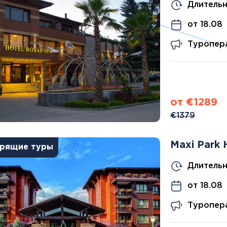
Дания
Длительн
Германия
Япония
Израиль
Грузия
Смотреть все
от 18.08
Ирландия
Дания
Исландия
Туропера
Ирландия
Испания
Исландия
Италия
Испания
Канада
Смотреть все
Карибы
Кипр
от €1289
Латвия
€1379
Литва
Мадейра
Maxi Park 
рящие туры
Мальта
Норвегия
Длительн
Польша
Португалия
от 18.08
Сардиния
Туропера
Сицилия
Словакия