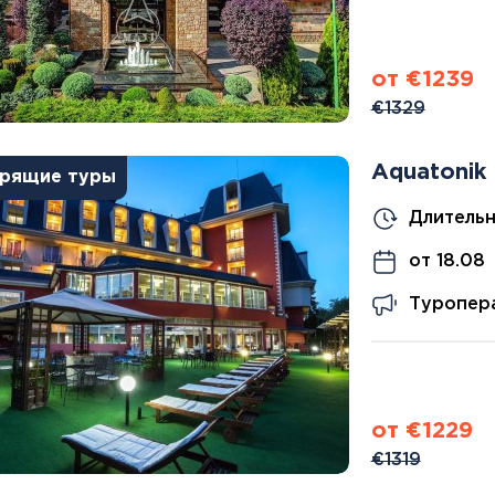
Тенерифе
Турция
Финляндия
от €1239
Франция
€1329
Хорватия
Черногория
Aquatonik
Швеция
рящие туры
Шотландия
Длительн
Эстония
Южная Корея
от 18.08
Смотреть все
Туропера
Регионы плавания
от €1229
Полярный Круг
€1319
Северная Америка