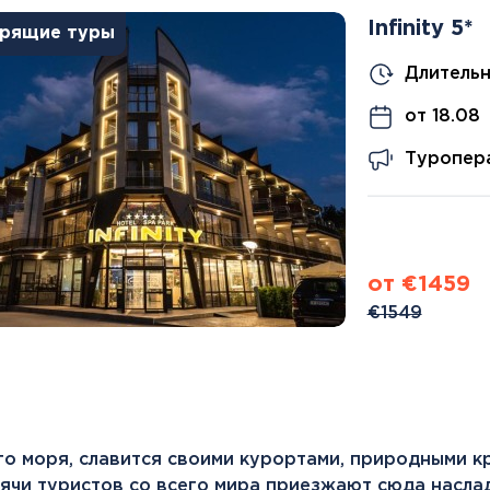
Канарские острова
Infinity 5*
Смотреть все
рящие туры
Длительн
Балтийские круизы
от 18.08
Арктические круизы
Туропера
от €1459
€1549
го моря, славится своими курортами, природными к
ячи туристов со всего мира приезжают сюда насла