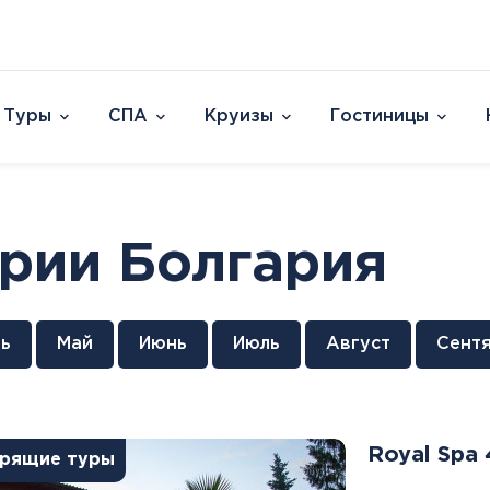
Туры
СПА
Круизы
Гостиницы
Отели
Страны и острова
David Dead Sea 
Австрия
Vert Hotel Dead
ории Болгария
Аргентина
U Splash Resort E
Бельгия
Leonardo Plaza E
Великобритания
Leonardo Club Ei
овакия
Венгрия
Leonardo Privile
ь
Май
Июнь
Июль
Август
Сент
Вьетнам
Leonardo Club 
ештяны
Германия
Isla Brown Eilat
Европа
Азия
Афри
Голландия
Смотреть все
Австрия
ОАЭ
Марок
Гренландия
Royal Spa 
рящие туры
Бельгия
Таиланд
Смотр
Греция
Великобритания
Южная Корея