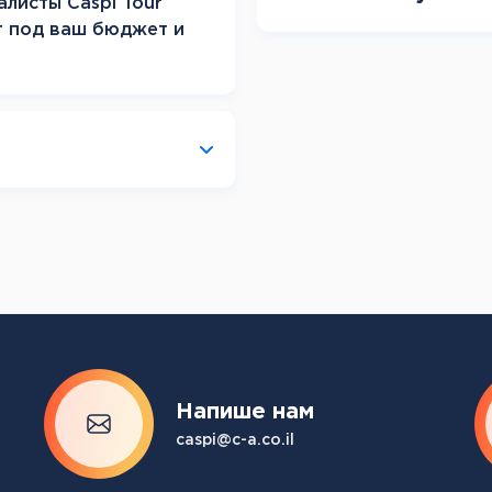
алисты Caspi Tour
т под ваш бюджет и
Напише нам
caspi@c-a.co.il