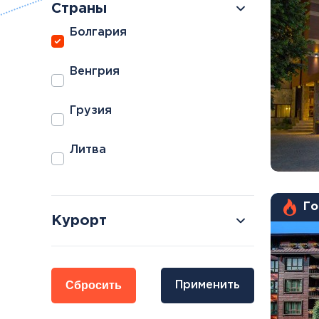
Страны
Болгария
Венгрия
Болгария
Грузия
Грузия
Велинград
Боржоми
Литва
Го
Курорт
Сбросить
Применить