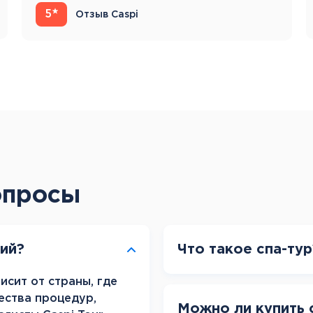
5
Отзыв Caspi
опросы
рий?
Что такое спа-тур
исит от страны, где
ества процедур,
Можно ли купить 