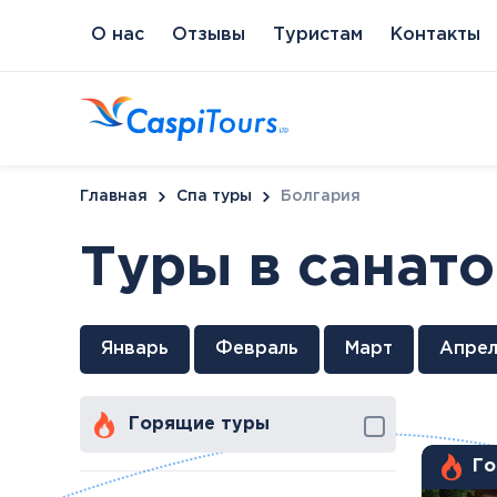
О нас
Отзывы
Туристам
Контакты
Главная
Спа туры
Болгария
Туры в санат
Венгрия
Литва
Кипр
Сл
Январь
Февраль
Март
Апрел
Будапешт
Бирштонас
Протарас
Пи
Хайдусобосло
Друскининкай
Горящие туры
Хевиз
Паланга
Шарвар
Го