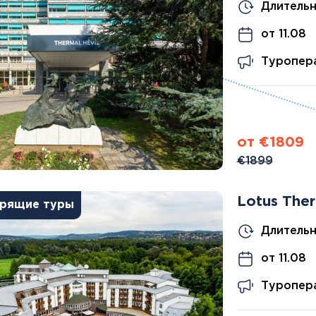
Дания
Длительн
Германия
Япония
Израиль
Грузия
Смотреть все
от 11.08
Ирландия
Дания
Исландия
Туропера
Ирландия
Испания
Исландия
Италия
Испания
Канада
Смотреть все
Карибы
Кипр
от €1809
Латвия
€1899
Литва
Мадейра
Lotus Ther
рящие туры
Мальта
Норвегия
Длительн
Польша
Португалия
от 11.08
Сардиния
Туропера
Сицилия
Словакия