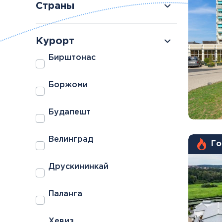
Страны
Курорт
Бирштонас
Болгария
Грузия
Боржоми
Велинград
Боржоми
Будапешт
Велинград
Го
Друскининкай
Паланга
Хевиз