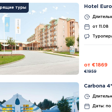
Канарские острова
Hotel Euro
Смотреть все
рящие туры
Длительн
Балтийские круизы
от 11.08
Арктические круизы
Туропера
от €1869
€1959
Carbona 4
Длительн
Даты: по