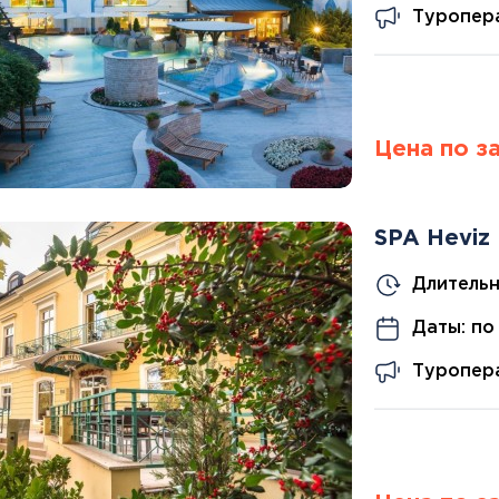
Туропера
Цена по з
SPA Heviz
Длительн
Даты: по
Туропера