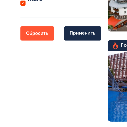
Сбросить
Применить
Го