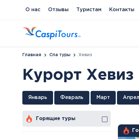
О нас
Отзывы
Туристам
Контакты
Главная
Спа туры
Хевиз
Курорт Хевиз
Венгрия
Литва
Кипр
Сл
Январь
Февраль
Март
Апрел
Будапешт
Бирштонас
Протарас
Пи
Хайдусобосло
Друскининкай
Горящие туры
Хевиз
Паланга
Шарвар
Го