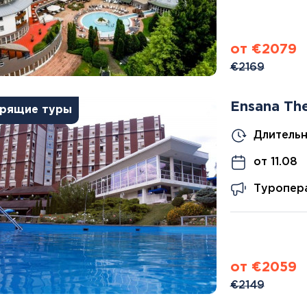
Тенерифе
Турция
Финляндия
от €2079
Франция
€2169
Хорватия
Черногория
Ensana Th
Швеция
рящие туры
Шотландия
Длительн
Эстония
Южная Корея
от 11.08
Смотреть все
Туропера
Регионы плавания
от €2059
Полярный Круг
€2149
Северная Америка