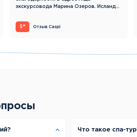
экскурсовода Марина Озеров. Исландия
22.05.23-31.05.23 Это…
5
Отзыв Caspi
опросы
рий?
Что такое спа-тур