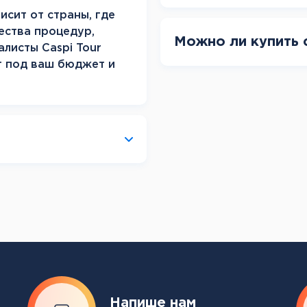
исит от страны, где
ества процедур,
Можно ли купить 
алисты Caspi Tour
т под ваш бюджет и
Напише нам