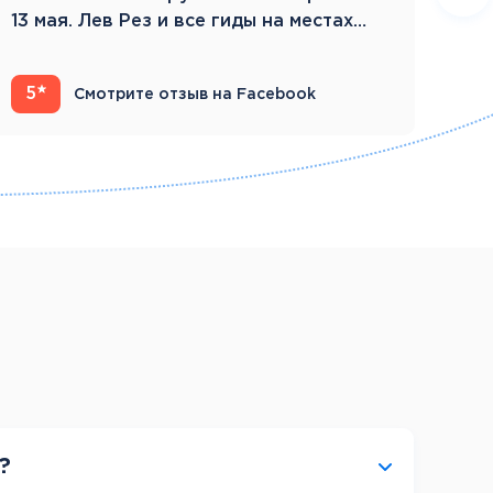
13 мая. Лев Рез и все гиды на местах
Зам
компетентны…
5
4
Смотрите отзыв на Facebook
?