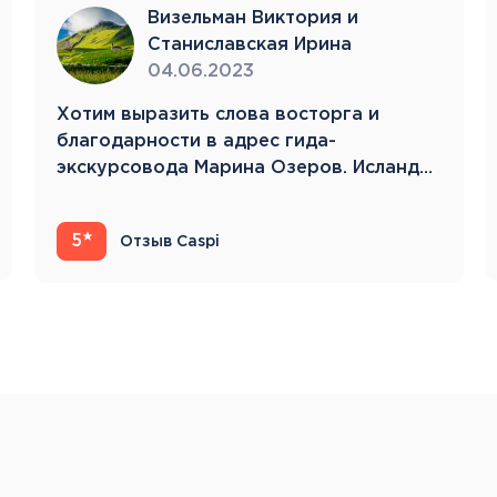
Тенерифе
Визельман Виктория и
Турция
Станиславская Ирина
Финляндия
04.06.2023
Франция
Хотим выразить слова восторга и
Хорватия
благодарности в адрес гида-
Черногория
экскурсовода Марина Озеров. Исландия
Швеция
22.05.23-31.05.23 Это…
Шотландия
Эстония
5
Отзыв Caspi
Южная Корея
Смотреть все
Регионы плавания
Полярный Круг
Северная Америка