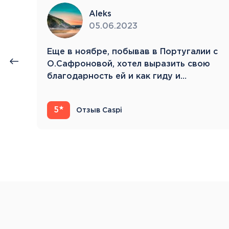
Aleks
05.06.2023
нии
Eще в ноябре, побывав в Португалии с
й.
О.Сафроновой, хотел выразить свою
благодарность ей и как гиду и…
5
Отзыв Caspi