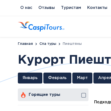
О нас
Отзывы
Туристам
Контакты
Главная
Спа туры
Пиештяны
Курорт Пиеш
Венгрия
Литва
Кипр
Сл
Январь
Февраль
Март
Апрел
Будапешт
Бирштонас
Протарас
Пи
Хайдусобосло
Друскининкай
Горящие туры
Хевиз
Паланга
Шарвар
Подходя