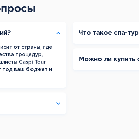
Канарские острова
опросы
Смотреть все
Балтийские круизы
рий?
Что такое спа-тур
Арктические круизы
исит от страны, где
ества процедур,
Можно ли купить 
алисты Caspi Tour
т под ваш бюджет и