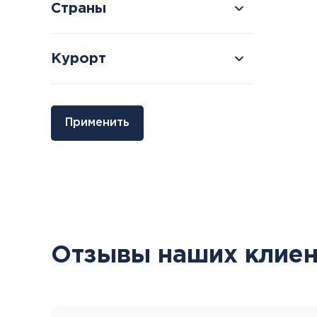
Страны
Курорт
Болгария
Грузия
Применить
Велинград
Боржоми
Отзывы наших клиен