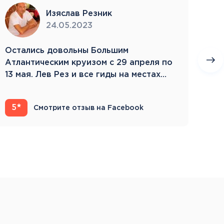
Изяслав Резник
24.05.2023
Остались довольны Большим
Пое
Атлантическим круизом с 29 апреля по
бла
13 мая. Лев Рез и все гиды на местах
Зам
компетентны…
5
4
Смотрите отзыв на Facebook