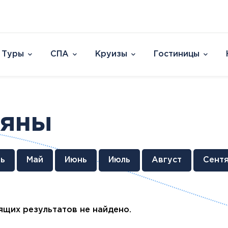
Туры
СПА
Круизы
Гостиницы
Отели
Страны и острова
David Dead Sea 
Австрия
Vert Hotel Dead
тяны
Аргентина
U Splash Resort E
Бельгия
Leonardo Plaza E
Великобритания
Leonardo Club Ei
овакия
Венгрия
Leonardo Privile
ь
Май
Июнь
Июль
Август
Сент
Вьетнам
Leonardo Club 
ештяны
Германия
Isla Brown Eilat
Европа
Азия
Афри
Голландия
Смотреть все
Австрия
ОАЭ
Марок
Гренландия
щих результатов не найдено.
Бельгия
Таиланд
Смотр
Греция
Великобритания
Южная Корея