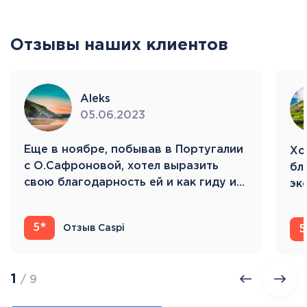
Отзывы наших клиентов
Aleks
05.06.2023
Eще в ноябре, побывав в Португалии
Хо
с О.Сафроновой, хотел выразить
бл
свою благодарность ей и как гиду и…
эк
Ис
5
Отзыв Caspi
5
1
/ 9