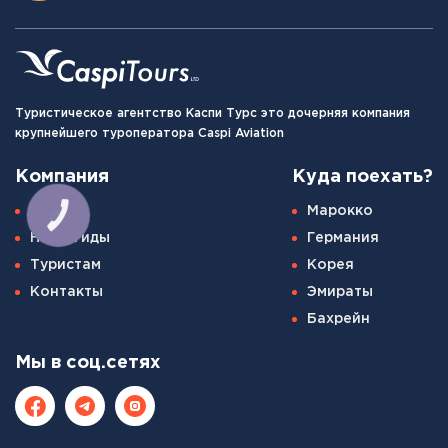
Туристическое агентство Каспи Турс это дочерняя компания
крупнейшего туроператора Caspi Aviation
Компания
Куда поехать?
О нас
Марокко
КНОПКА
СВЯЗИ
Наши гиды
Германия
Туристам
Корея
Контакты
Эмираты
Бахрейн
Мы в соц.сетях