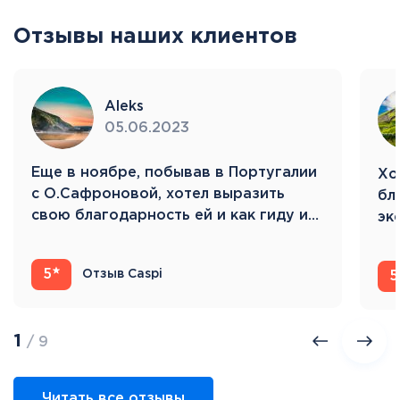
Отзывы наших клиентов
Aleks
05.06.2023
Eще в ноябре, побывав в Португалии
Хо
с О.Сафроновой, хотел выразить
бл
свою благодарность ей и как гиду и…
эк
Ис
5
Отзыв Caspi
5
1
/ 9
Читать все отзывы