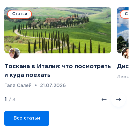
Статьи
Ст
Тоскана в Италии: что посмотреть
Дис
и куда поехать
Леон
Галя Салей
•
21.07.2026
1
/ 3
Все статьи