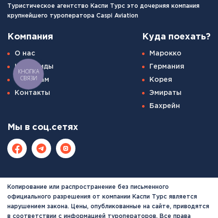
Туристическое агентство Каспи Турс это дочерняя компания
крупнейшего туроператора Caspi Aviation
Компания
Куда поехать?
О нас
Марокко
Наши гиды
Германия
КНОПКА
СВЯЗИ
Туристам
Корея
Контакты
Эмираты
Бахрейн
Мы в соц.сетях
Копирование или распространение без письменного
официального разрешения от компании Каспи Турс является
нарушением закона. Цены, опубликованные на сайте, приводятся
в соответствии с информацией туроператоров. Все права