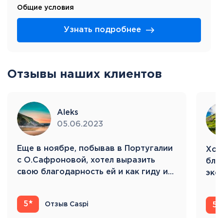
Общие условия
Узнать подробнее
Отзывы наших клиентов
Aleks
05.06.2023
Eще в ноябре, побывав в Португалии
Хо
с О.Сафроновой, хотел выразить
бл
свою благодарность ей и как гиду и…
эк
Ис
5
Отзыв Caspi
5