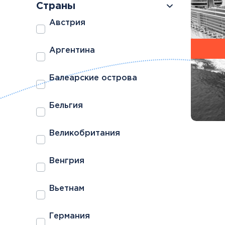
Страны
Австрия
Аргентина
Болгария
Грузия
Балеарские острова
Велинград
Боржоми
Бельгия
Великобритания
Венгрия
Вьетнам
Германия