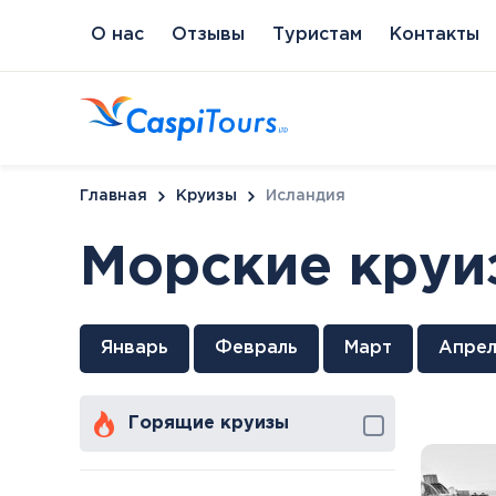
О нас
Отзывы
Туристам
Контакты
Главная
Круизы
Исландия
Морские круи
Венгрия
Литва
Кипр
Сл
Январь
Февраль
Март
Апрел
Будапешт
Бирштонас
Протарас
Пи
Хайдусобосло
Друскининкай
Горящие круизы
Хевиз
Паланга
Шарвар