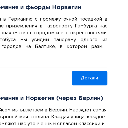
рмания и фьорды Норвегии
 в Германию с промежуточной посадкой в
ле приземления в аэропорту Гамбурга нас
знакомство с городом и его окрестностями.
тобуса мы увидим панораму одного из
 городов на Балтике, в котором размах
портового центра сочетается с элегантным
хитектуры и красотой ландшафтов. 1 ночь в
рга.
Детали
рмания и Норвегия (через Берлин)
сом мы вылетаем в Берлин. Нас ждет самая
вропейская столица. Каждая улица, каждое
омляют нас утонченным сплавом классики и