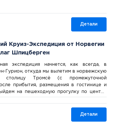
е Гамбурга.
Детали
ий Круиз-Экспедиция от Норвегии
лаг Шпицберген
ная экспедиция начнется, как всегда, в
ен-Гурион, откуда мы вылетим в норвежскую
ю столицу Тромсё (с промежуточной
 После прибытия, размещения в гостинице и
ыйдем на пешеходную прогулку по центру
бы исследовать оживленную главную улицу,
 бутиками, уютными кафе и историческими
и, увидеть многочисленные памятники и
Детали
тельности – такие, как Арктический собор
зей. 2 ночи в Тромсё.