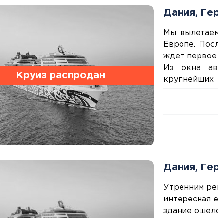
Канарские острова
Дания, Ге
Смотреть все
Мы вылетаем
Европе. Пос
Балтийские круизы
ждет первое 
Арктические круизы
Из окна ав
Круиз распродан
крупнейших
важнейшего 
дизайном ар
районе Гамбу
Дания, Ге
Утренним рей
интересная е
здание ошел