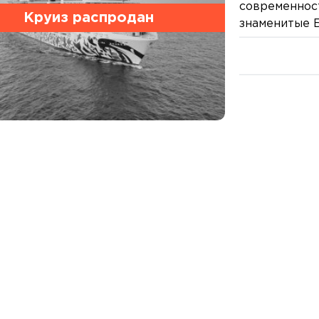
современност
Круиз распродан
знаменитые 
архитектурн
Берлинской 
монументаль
Александрпл
экскурсии ра
районе Берл