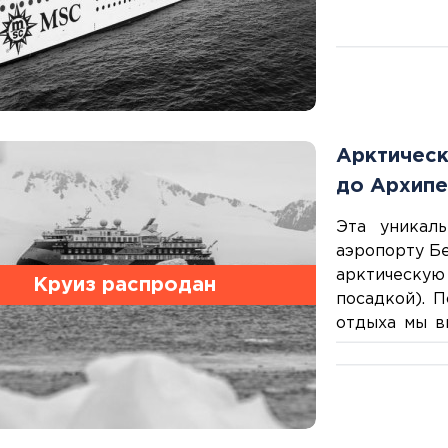
Тенерифе
ночь в район
Турция
Финляндия
Франция
Хорватия
Черногория
Арктическ
Швеция
Шотландия
до Архипе
Эстония
Южная Корея
Эта уникаль
Смотреть все
аэропорту Б
арктическу
Круиз распродан
посадкой).
отдыха мы в
города, что
заполненную
Регионы плавания
жемчужинам
Полярный Круг
достопримеча
Северная Америка
и Полярныйму