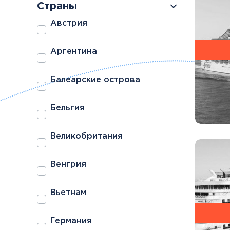
Страны
Австрия
Аргентина
Болгария
Грузия
Балеарские острова
Велинград
Боржоми
Бельгия
Великобритания
Венгрия
Вьетнам
Германия