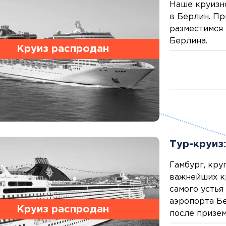
Дания
Наше круизно
Германия
Япония
Израиль
в Берлин. Пр
Грузия
Смотреть все
Ирландия
разместимся 
Дания
Исландия
Берлина.
Круиз распродан
Ирландия
Испания
Исландия
Италия
Испания
Канада
Смотреть все
Карибы
Кипр
Латвия
Литва
Мадейра
Тур-круиз
Мальта
Норвегия
Гамбург, кру
Польша
важнейших к
Португалия
самого устья
Сардиния
аэропорта Бе
Сицилия
Круиз распродан
после призем
Словакия
отдыха сможе