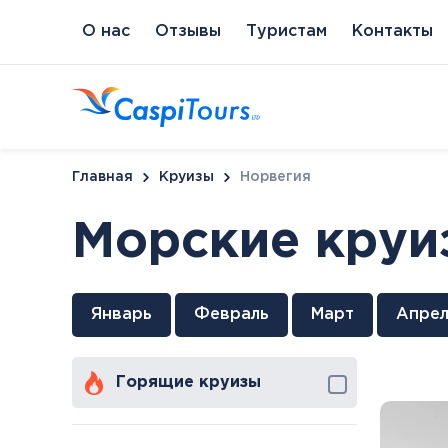
О нас
Отзывы
Туристам
Контакты
Главная
Круизы
Норвегия
Морские круи
Венгрия
Литва
Кипр
Сл
Январь
Февраль
Март
Апрел
Будапешт
Бирштонас
Протарас
Пи
Хайдусобосло
Друскининкай
Горящие круизы
Хевиз
Паланга
Шарвар