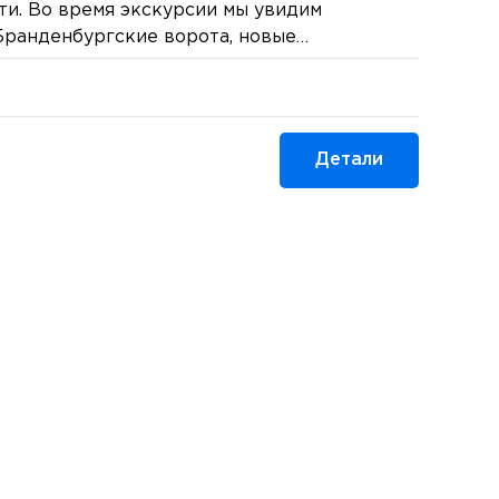
и. Во время экскурсии мы увидим
Бранденбургские ворота, новые
ые линии Бундестага, фрагменты
стены. Наше внимание привлекут
ный фасад Новой синагоги, оживленная
ац и знаменитая Унтер-ден-Линден. После
Детали
зместимся в гостинице на отдых. 1 ночь в
ина.