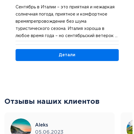
Сентябрь в Италии – это приятная и нежаркая
солнечная погода, приятное и комфортное
времяпрепровождение без шума
туристического сезона. Италия хороша в
любое время года – но сентябрьский ветерок и
выходные дни Рош-ха-Шана делают
путешествие прекрасным! Наш самолет
Детали
приземлится в Риме, и после проверки
паспортов мы отправимся на экскурсию в одно
из красивейших столичных предместий –
Кастелли Романи. Нас ждет прекрасная
панорама живописных римских холмов,
прогулка по Кастель-Гандольфо, где находится
Отзывы наших клиентов
летняя резиденция Папы Римского. Завершив
экскурсию, отправимся в порт Чивитавекья и
поднимемся на борт элегантного круизного
лайнера. Размещение в каютах и первое
Aleks
знакомство с огромным кораблем. Выходим в
05.06.2023