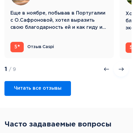
море – наш круиз начинается! 7 ночей на борту
MSC Seaside.
Eще в ноябре, побывав в Португалии
Хо
с О.Сафроновой, хотел выразить
бл
свою благодарность ей и как гиду и…
эк
Ис
5
Отзыв Caspi
5
1
/ 9
Читать все отзывы
Часто задаваемые вопросы