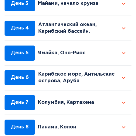
День 3
Майами, начало круиза
Атлантический океан,
День 4
Карибский бассейн.
День 5
Ямайка, Очо-Риос
Карибское море, Антильские
День 6
острова, Аруба
День 7
Колумбия, Картахена
День 8
Панама, Колон