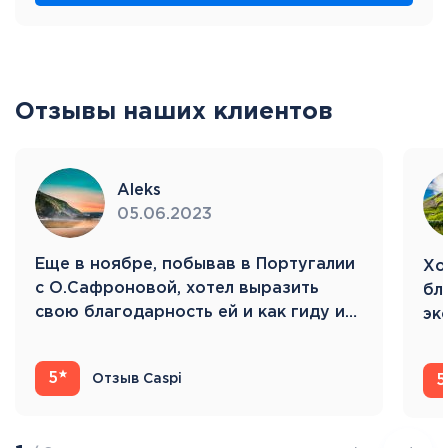
Отзывы наших клиентов
Aleks
05.06.2023
Eще в ноябре, побывав в Португалии
Хо
с О.Сафроновой, хотел выразить
бл
свою благодарность ей и как гиду и…
эк
Ис
5
Отзыв Caspi
5