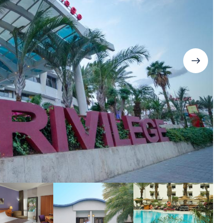
Дания
Германия
Япония
Израиль
Грузия
Смотреть все
Ирландия
Дания
Исландия
Ирландия
Испания
Исландия
Италия
Испания
Канада
Смотреть все
Карибы
Кипр
Латвия
Литва
Мадейра
Мальта
Норвегия
Польша
Португалия
Сардиния
Сицилия
Словакия