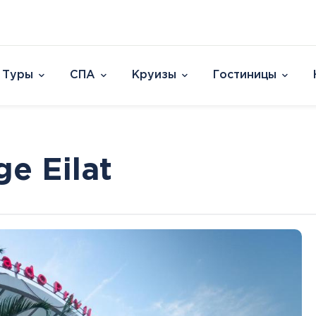
Туры
СПА
Круизы
Гостиницы
Отели
Страны и острова
David Dead Sea 
Австрия
Vert Hotel Dead
ge Eilat
Аргентина
U Splash Resort E
Бельгия
Leonardo Plaza E
Великобритания
Leonardo Club Ei
овакия
Венгрия
Leonardo Privile
Вьетнам
Leonardo Club 
ештяны
Германия
Isla Brown Eilat
Европа
Азия
Афри
Голландия
Смотреть все
Австрия
ОАЭ
Марок
Гренландия
Бельгия
Таиланд
Смотр
Греция
Великобритания
Южная Корея