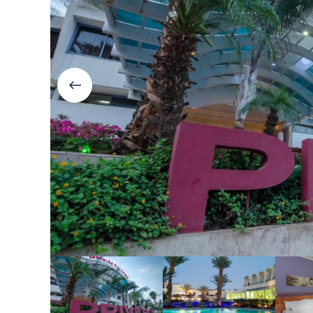
Болгария
Грузия
Велинград
Боржоми