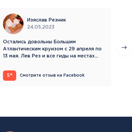
Изяслав Резник
24.05.2023
Остались довольны Большим
Пое
Атлантическим круизом с 29 апреля по
бла
13 мая. Лев Рез и все гиды на местах
Зам
компетентны…
5
4
Смотрите отзыв на Facebook