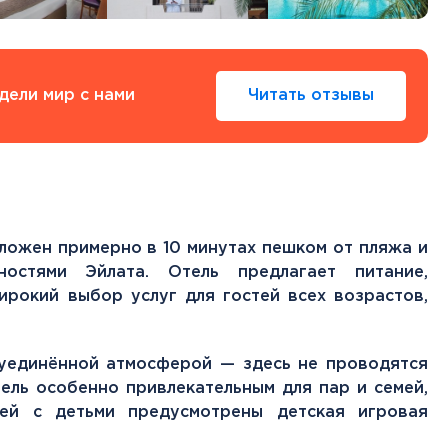
Тенерифе
Турция
Финляндия
Франция
дели мир с нами
Читать отзывы
Хорватия
Черногория
Швеция
Шотландия
Эстония
Южная Корея
асположен примерно в 10 минутах пешком от пляжа и
Смотреть все
остями Эйлата. Отель предлагает питание,
ирокий выбор услуг для гостей всех возрастов,
 уединённой атмосферой — здесь не проводятся
Регионы плавания
ель особенно привлекательным для пар и семей,
Полярный Круг
ей с детьми предусмотрены детская игровая
Северная Америка