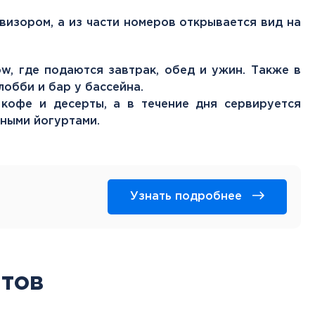
Канарские острова
Смотреть все
изором, а из части номеров открывается вид на
Балтийские круизы
w, где подаются завтрак, обед и ужин. Также в
Арктические круизы
лобби и бар у бассейна.
 кофе и десерты, а в течение дня сервируется
ными йогуртами.
Узнать подробнее
тов