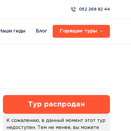
052 268 82 44
Наши гиды
Блог
Горящие туры
Организованные туры
СПА Туры
Resort & Spa
Семейные туры с детьми
Хайдусобосло
Израиль
Круизы
 Sea
Экзотические туры
Друскининкай
ilat
Фестивали и карнавалы
Хевиз
Мертвое море
ilat
Бирштонас
Эйлат
lat
Пиештяны
ge Eilat
Паланга
Dead Sea
Боржоми
Тур распродан
Будапешт
ка
Протарас
ко
К сожалению, в данный момент этот тур
еть все
недоступен. Тем не менее, вы можете