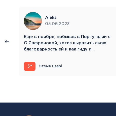
Aleks
05.06.2023
нии
Eще в ноябре, побывав в Португалии с
й.
О.Сафроновой, хотел выразить свою
благодарность ей и как гиду и…
5
Отзыв Caspi