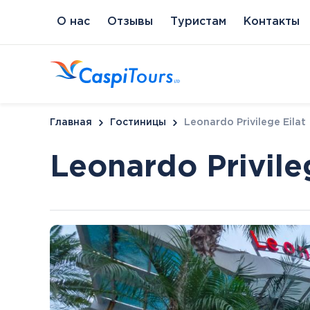
О нас
Отзывы
Туристам
Контакты
Главная
Гостиницы
Leonardo Privilege Eilat
Leonardo Privile
Венгрия
Литва
Кипр
Сл
Будапешт
Бирштонас
Протарас
Пи
Хайдусобосло
Друскининкай
Хевиз
Паланга
Шарвар