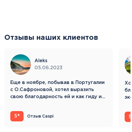
Отзывы наших клиентов
Aleks
05.06.2023
Eще в ноябре, побывав в Португалии
Хо
с О.Сафроновой, хотел выразить
бл
свою благодарность ей и как гиду и…
эк
Ис
5
Отзыв Caspi
5