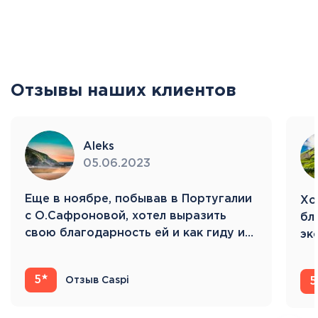
Отзывы наших клиентов
Aleks
05.06.2023
Eще в ноябре, побывав в Португалии
Хо
с О.Сафроновой, хотел выразить
бл
свою благодарность ей и как гиду и…
эк
Ис
5
Отзыв Caspi
5