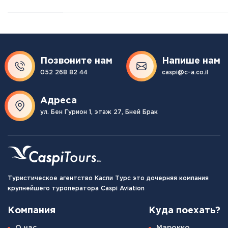
овые
гостевой дом и
архитектуры 2
дки для
публичное
года по версии
телей
пространство
ЮНЕСКО
Позвоните нам
Напише нам
052 268 82 44
caspi@c-a.co.il
Адреса
ул. Бен Гурион 1, этаж 27, Бней Брак
Туристическое агентство Каспи Турс это дочерняя компания
крупнейшего туроператора Caspi Aviation
Компания
Куда поехать?