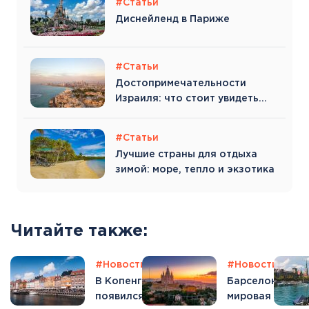
#Статьи
Диснейленд в Париже
#Статьи
Достопримечательности
Израиля: что стоит увидеть
туристу
#Статьи
Лучшие страны для отдыха
зимой: море, тепло и экзотика
Читайте также:
сти
#Отпуск
#Новости
#Отпуск
#Новости
#От
ам снова
В Копенгагене
Барселона –
вает
появился плавучий
мировая столи