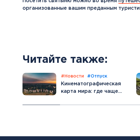
Посетить святыню можно во время
путешес
организованные вашим преданным туристич
Читайте также:
#Новости
#Отпуск
Кинематографическая
карта мира: где чаще
всего снимают кино