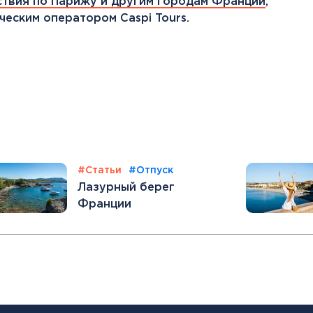
твия по Парижу и другим городам Франции
,
Канарские острова
еским оператором Caspi Tours.
Смотреть все
Балтийские круизы
Арктические круизы
#Статьи
#Отпуск
Лазурный берег
Франции