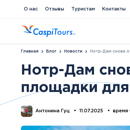
О нас
Отзывы
Туристам
Контакты
Главная
Блог
Новости
Нотр-Дам снова о
Нотр-Дам сно
площадки для
Венгрия
Литва
Кипр
Сл
Будапешт
Бирштонас
Протарас
Пи
Хайдусобосло
Друскининкай
Антонина Гуц
•
11.07.2025
•
время 
Хевиз
Паланга
Шарвар