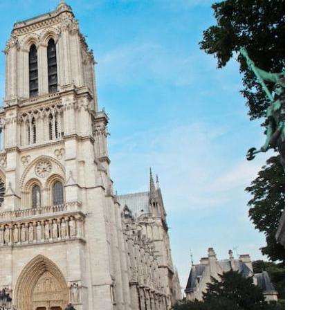
Дания
Германия
Япония
Израиль
Грузия
Смотреть все
Ирландия
Дания
Исландия
Ирландия
Испания
Исландия
Италия
Испания
Канада
Смотреть все
Карибы
Кипр
Латвия
Литва
Мадейра
Мальта
Норвегия
Польша
Португалия
Сардиния
Сицилия
Словакия