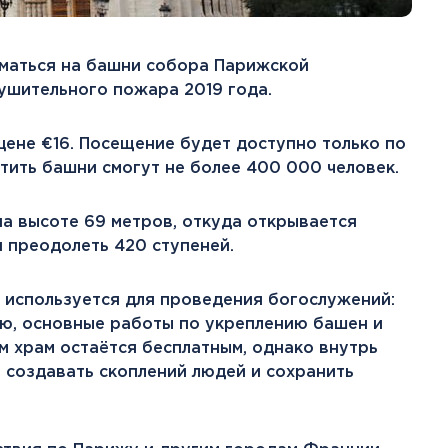
Тенерифе
Турция
Финляндия
иматься на башни собора Парижской
Франция
ушительного пожара 2019 года.
Хорватия
Черногория
цене €16. Посещение будет доступно только по
Швеция
тить башни смогут не более 400 000 человек.
Шотландия
Эстония
а высоте 69 метров, откуда открывается
Южная Корея
 преодолеть 420 ступеней.
Смотреть все
 используется для проведения богослужений:
, основные работы по укреплению башен и
м храм остаётся бесплатным, однако внутрь
 создавать скоплений людей и сохранить
Регионы плавания
Полярный Круг
Северная Америка