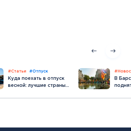
#Статьи
#Отпуск
#Новос
Куда поехать в отпуск
В Бар
весной: лучшие страны
подня
для путешествия
налог