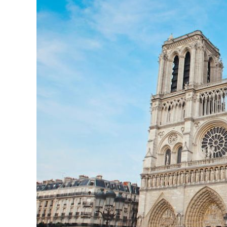
Болгария
Грузия
Велинград
Боржоми