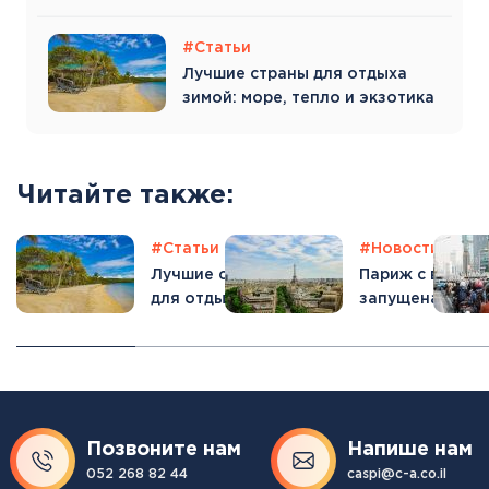
туристу
#Статьи
Лучшие страны для отдыха
зимой: море, тепло и экзотика
Читайте также:
сти
#Отпуск
#Статьи
#Отпуск
#Новости
#От
г стран по
Лучшие страны
Париж с высоты
ю
для отдыха
запущена сама
ского: кто
зимой: море,
длинная канат
нулся, а кто
тепло и экзотика
дорога Европы
Позвоните нам
Напише нам
052 268 82 44
caspi@c-a.co.il