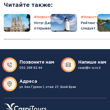
Читайте также:
ьи
#Отпуск
#Новости
#Отпуск
#Новости
#От
звестные
Нотр-Дам снова
Рейтинг мест к
примечательности
открывает
следует
ии
смотровые
обязательно
площадки для
поехать в 2025
посетителей
году
Позвоните нам
Напише нам
052 268 82 44
caspi@c-a.co.il
Адреса
ул. Бен Гурион 1, этаж 27, Бней Брак