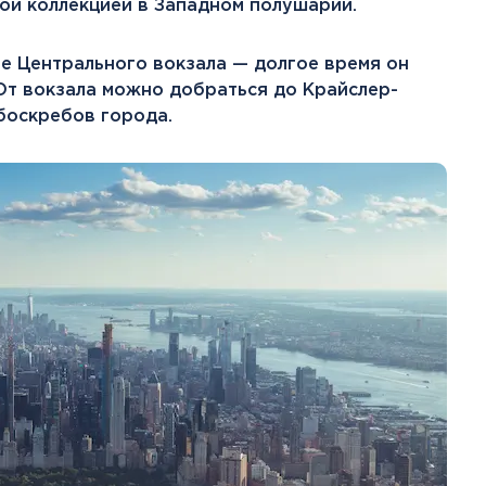
й коллекцией в Западном полушарии.
ие Центрального вокзала — долгое время он
 От вокзала можно добраться до Крайслер-
боскребов города.