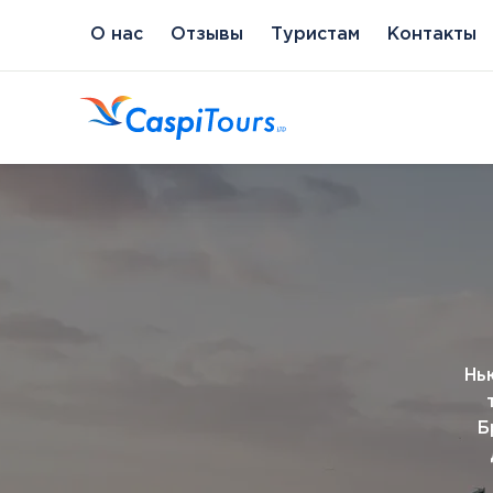
О нас
Отзывы
Туристам
Контакты
Венгрия
Литва
Кипр
Сл
Будапешт
Бирштонас
Протарас
Пи
Нь
Хайдусобосло
Друскининкай
Хевиз
Паланга
Б
Шарвар