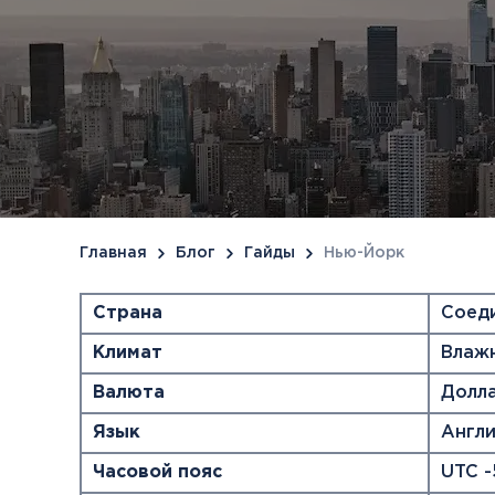
Болгария
Грузия
Велинград
Боржоми
Главная
Блог
Гайды
Нью-Йорк
Страна
Соед
Климат
Влаж
Валюта
Долл
Язык
Англи
Часовой пояс
UTC -