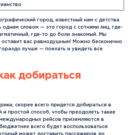
Тенерифе
тианство
Турция
Финляндия
ографический город, известный нам с детства
Франция
 одним словом — это город с сотнями лиц, где-
Хорватия
агматичный, где-то до боли знакомый. Мы
Черногория
е оставит вас равнодушным! Можно бесконечно
Швеция
 гораздо лучше — поехать и увидеть все
Шотландия
Эстония
Южная Корея
как добираться
Смотреть все
рики, скорее всего придется добираться в
 и простой способ, чтобы преодолеть такие
Регионы плавания
 международных рейсов приземляются в
Полярный Круг
 бюджетнее всего будет воспользоваться
Северная Америка
 который может доставить пассажиров до