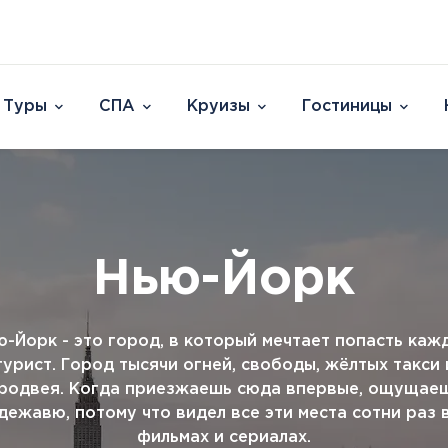
Туры
СПА
Круизы
Гостиницы
Отели
Страны и острова
David Dead Sea 
Австрия
Vert Hotel Dead
Аргентина
U Splash Resort E
Бельгия
Leonardo Plaza E
Нью-Йорк
Великобритания
Leonardo Club Ei
овакия
Венгрия
Leonardo Privile
Вьетнам
Leonardo Club 
ештяны
ю-Йорк - это город, в который мечтает попасть каж
Германия
Isla Brown Eilat
Европа
Азия
Афри
турист. Город тысячи огней, свободы, жёлтых такси 
Голландия
Смотреть все
родвея. Когда приезжаешь сюда впервые, ощущае
Австрия
ОАЭ
Марок
Гренландия
дежавю, потому что видел все эти места сотни раз 
Бельгия
Таиланд
Смотр
Греция
фильмах и сериалах.
Великобритания
Южная Корея