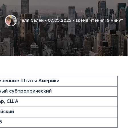
Дания
Германия
Япония
Израиль
Грузия
Смотреть все
Ирландия
Дания
Галя Салей
•
07.05.2025
•
время чтения: 9 минут
Исландия
Ирландия
Испания
Исландия
Италия
Испания
Канада
Смотреть все
Карибы
Кипр
Латвия
Литва
Мадейра
иненные Штаты Америки
Мальта
Норвегия
ный субтропрический
Польша
ар, США
Португалия
Сардиния
йский
Сицилия
5
Словакия