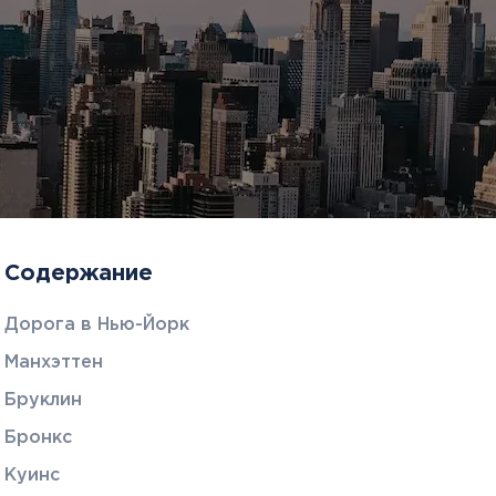
Содержание
Дорога в Нью-Йорк
Манхэттен
Бруклин
Бронкс
Куинс