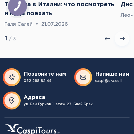
Тоскана в Италии: что посмотреть
Дис
и куда поехать
Леон
Галя Салей
•
21.07.2026
1
/ 3
Позвоните нам
Напише нам
052 268 82 44
caspi@c-a.co.il
Адреса
ул. Бен Гурион 1, этаж 27, Бней Брак