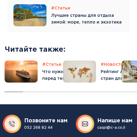
#Статьи
Лучшие страны для отдыха
зимой: море, тепло и экзотика
Читайте также:
ьи
#Отпуск
#Статьи
#Отпуск
#Новости
#От
яркие и
Что нужно знать
Рейтинг лучших
итные
перед тем, как
стран для тури
али в
отправиться в
по версии ВЭФ
ии
круиз?
Позвоните нам
Напише нам
052 268 82 44
caspi@c-a.co.il