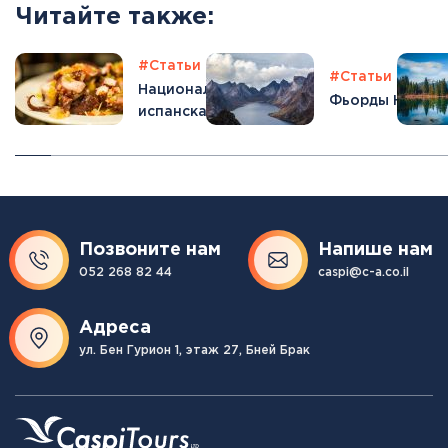
Читайте также:
ьи
#Отпуск
#Статьи
#Отпуск
#Статьи
#Отпу
я лагуна в
Национальная
Фьорды Норвег
дии
испанская кухня:
топ блюд,
которые стоит
попробовать
Позвоните нам
Напише нам
052 268 82 44
caspi@c-a.co.il
Адреса
ул. Бен Гурион 1, этаж 27, Бней Брак