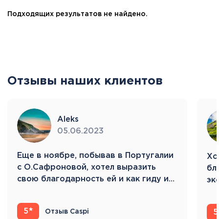
Подходящих результатов не найдено.
Отзывы наших клиентов
Aleks
05.06.2023
Eще в ноябре, побывав в Португалии
Хо
с О.Сафроновой, хотел выразить
бл
свою благодарность ей и как гиду и…
эк
Ис
5
Отзыв Caspi
5