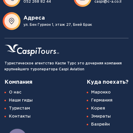
052 268 82 44
caspi@c-a.co.il
Адреса
ул. Бен Гурион 1, этаж 27, Бней Брак
Туристическое агентство Каспи Турс это дочерняя компания
крупнейшего туроператора Caspi Aviation
Компания
Куда поехать?
О нас
Марокко
Наши гиды
Германия
Туристам
Корея
Контакты
Эмираты
Бахрейн