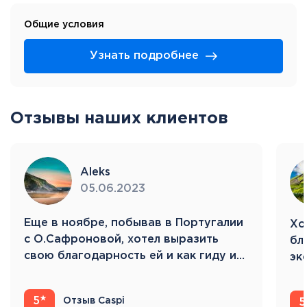
Общие условия
Узнать подробнее
Отзывы наших клиентов
Aleks
05.06.2023
Eще в ноябре, побывав в Португалии
Хо
с О.Сафроновой, хотел выразить
бл
свою благодарность ей и как гиду и…
эк
Ис
5
Отзыв Caspi
5