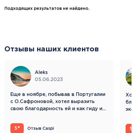
Подходящих результатов не найдено.
Отзывы наших клиентов
Aleks
05.06.2023
Eще в ноябре, побывав в Португалии
Хо
с О.Сафроновой, хотел выразить
бл
свою благодарность ей и как гиду и…
эк
Ис
5
Отзыв Caspi
5