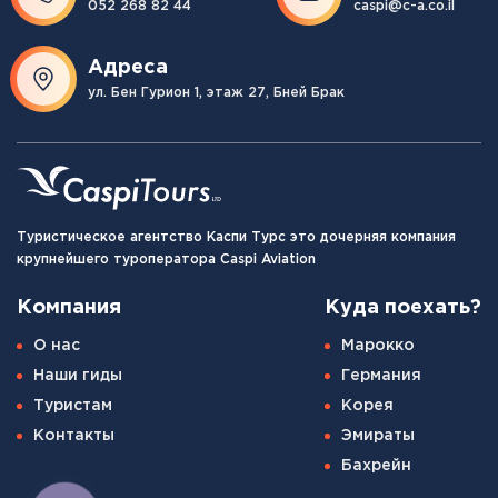
052 268 82 44
caspi@c-a.co.il
Адреса
ул. Бен Гурион 1, этаж 27, Бней Брак
Туристическое агентство Каспи Турс это дочерняя компания
крупнейшего туроператора Caspi Aviation
Компания
Куда поехать?
О нас
Марокко
Наши гиды
Германия
Туристам
Корея
Контакты
Эмираты
Бахрейн