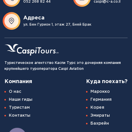
052 268 82 44
caspi@c-a.co.il
Адреса
ул. Бен Гурион 1, этаж 27, Бней Брак
Туристическое агентство Каспи Турс это дочерняя компания
крупнейшего туроператора Caspi Aviation
Компания
Куда поехать?
О нас
Марокко
Наши гиды
Германия
Туристам
Корея
Контакты
Эмираты
Бахрейн