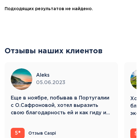
Подходящих результатов не найдено.
Отзывы наших клиентов
Aleks
05.06.2023
Eще в ноябре, побывав в Португалии
Хо
с О.Сафроновой, хотел выразить
бл
свою благодарность ей и как гиду и…
эк
Ис
5
Отзыв Caspi
5