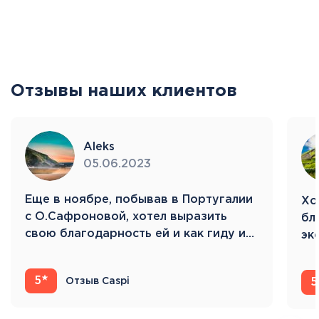
Отзывы наших клиентов
Aleks
05.06.2023
Eще в ноябре, побывав в Португалии
Хо
с О.Сафроновой, хотел выразить
бл
свою благодарность ей и как гиду и…
эк
Ис
5
Отзыв Caspi
5