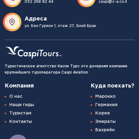
052 268 82 44
caspi@c-a.co.il
Адреса
ул. Бен Гурион 1, этаж 27, Бней Брак
Туристическое агентство Каспи Турс это дочерняя компания
крупнейшего туроператора Caspi Aviation
Компания
Куда поехать?
О нас
Марокко
Наши гиды
Германия
Туристам
Корея
Контакты
Эмираты
Бахрейн