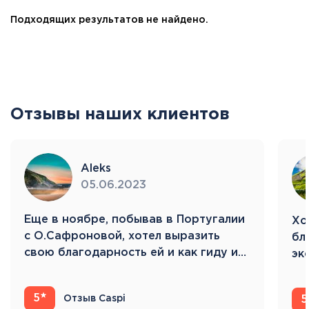
Подходящих результатов не найдено.
Отзывы наших клиентов
Aleks
05.06.2023
Eще в ноябре, побывав в Португалии
Хо
с О.Сафроновой, хотел выразить
бл
свою благодарность ей и как гиду и…
эк
Ис
5
Отзыв Caspi
5