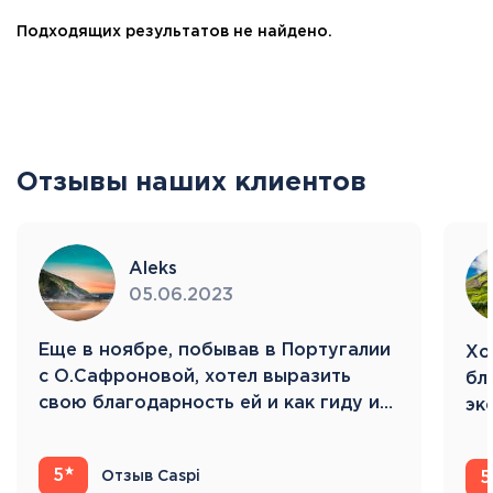
Подходящих результатов не найдено.
Отзывы наших клиентов
Aleks
05.06.2023
Eще в ноябре, побывав в Португалии
Хо
с О.Сафроновой, хотел выразить
бл
свою благодарность ей и как гиду и…
эк
Ис
5
Отзыв Caspi
5