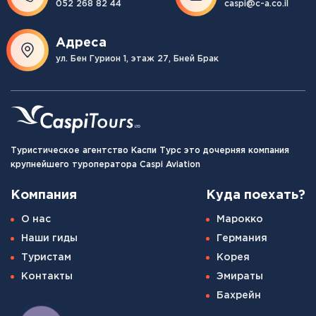
052 268 82 44
caspi@c-a.co.il
Адреса
ул. Бен Гурион 1, этаж 27, Бней Брак
Туристическое агентство Каспи Турс это дочерняя компания
крупнейшего туроператора Caspi Aviation
Компания
Куда поехать?
О нас
Марокко
Наши гиды
Германия
Туристам
Корея
Контакты
Эмираты
Бахрейн