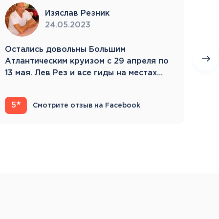
Изяслав Резник
24.05.2023
Остались довольны Большим
Пое
Атлантическим круизом с 29 апреля по
бла
13 мая. Лев Рез и все гиды на местах
Зам
компетентны…
5
4
Смотрите отзыв на Facebook