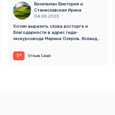
Тенерифе
Визельман Виктория и
Турция
Станиславская Ирина
Финляндия
04.06.2023
Франция
Хотим выразить слова восторга и
Хорватия
благодарности в адрес гида-
Черногория
экскурсовода Марина Озеров. Исландия
Швеция
22.05.23-31.05.23 Это…
Шотландия
Эстония
5
Отзыв Caspi
Южная Корея
Смотреть все
Регионы плавания
Полярный Круг
Северная Америка