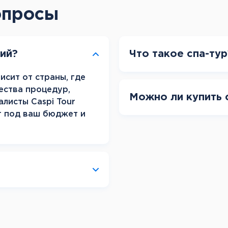
Канарские острова
опросы
Смотреть все
Балтийские круизы
рий?
Что такое спа-тур
Арктические круизы
исит от страны, где
ества процедур,
Можно ли купить 
алисты Caspi Tour
т под ваш бюджет и