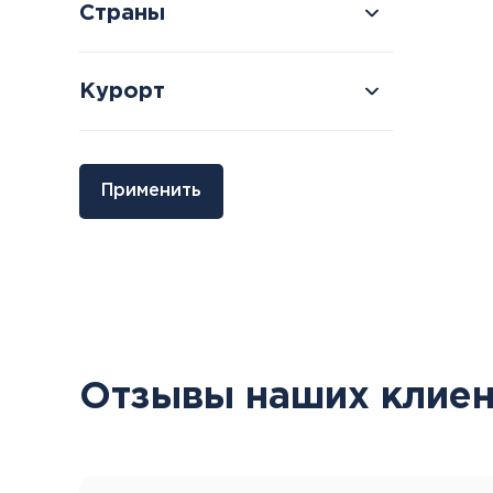
Страны
Курорт
Болгария
Грузия
Применить
Велинград
Боржоми
Отзывы наших клиен