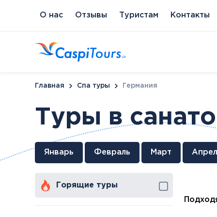
О нас
Отзывы
Туристам
Контакты
Главная
Спа туры
Германия
Туры в санат
Венгрия
Литва
Кипр
Сл
Январь
Февраль
Март
Апрел
Будапешт
Бирштонас
Протарас
Пи
Хайдусобосло
Друскининкай
Горящие туры
Хевиз
Паланга
Шарвар
Подходя