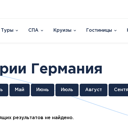
Туры
СПА
Круизы
Гостиницы
Отели
Страны и острова
David Dead Sea 
Австрия
Vert Hotel Dead
ории Германия
Аргентина
U Splash Resort E
Бельгия
Leonardo Plaza E
Великобритания
Leonardo Club Ei
овакия
Венгрия
Leonardo Privile
ь
Май
Июнь
Июль
Август
Сент
Вьетнам
Leonardo Club 
ештяны
Германия
Isla Brown Eilat
Европа
Азия
Афри
Голландия
Смотреть все
Австрия
ОАЭ
Марок
Гренландия
щих результатов не найдено.
Бельгия
Таиланд
Смотр
Греция
Великобритания
Южная Корея