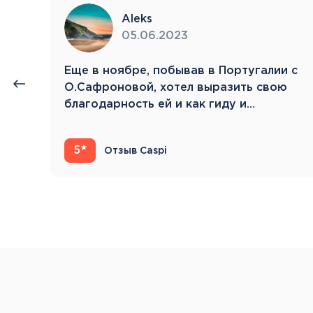
Aleks
05.06.2023
нии
Eще в ноябре, побывав в Португалии с
й.
О.Сафроновой, хотел выразить свою
благодарность ей и как гиду и…
5
Отзыв Caspi