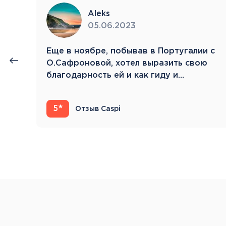
Aleks
05.06.2023
нии
Eще в ноябре, побывав в Португалии с
й.
О.Сафроновой, хотел выразить свою
благодарность ей и как гиду и…
5
Отзыв Caspi