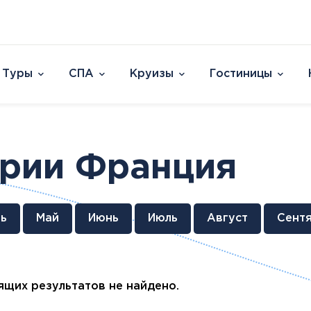
Туры
СПА
Круизы
Гостиницы
Отели
Страны и острова
David Dead Sea 
Австрия
Vert Hotel Dead
ории Франция
Аргентина
U Splash Resort E
Бельгия
Leonardo Plaza E
Великобритания
Leonardo Club Ei
овакия
Венгрия
Leonardo Privile
ь
Май
Июнь
Июль
Август
Сент
Вьетнам
Leonardo Club 
ештяны
Германия
Isla Brown Eilat
Европа
Азия
Афри
Голландия
Смотреть все
Австрия
ОАЭ
Марок
Гренландия
щих результатов не найдено.
Бельгия
Таиланд
Смотр
Греция
Великобритания
Южная Корея