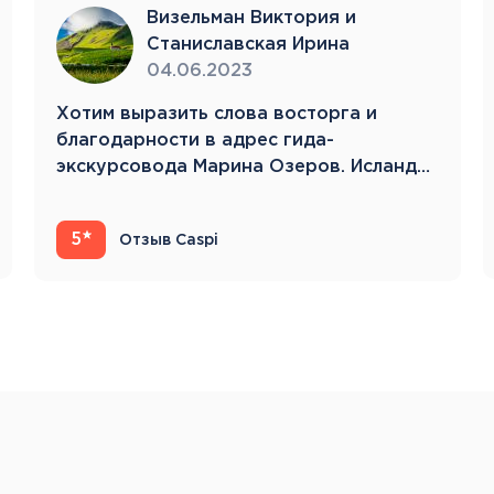
Тенерифе
Визельман Виктория и
Турция
Станиславская Ирина
Финляндия
04.06.2023
Франция
Хотим выразить слова восторга и
Хорватия
благодарности в адрес гида-
Черногория
экскурсовода Марина Озеров. Исландия
Швеция
22.05.23-31.05.23 Это…
Шотландия
Эстония
5
Отзыв Caspi
Южная Корея
Смотреть все
Регионы плавания
Полярный Круг
Северная Америка