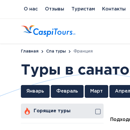
О нас
Отзывы
Туристам
Контакты
Главная
Спа туры
Франция
Туры в санат
Венгрия
Литва
Кипр
Сл
Январь
Февраль
Март
Апрел
Будапешт
Бирштонас
Протарас
Пи
Хайдусобосло
Друскининкай
Горящие туры
Хевиз
Паланга
Шарвар
Подходя