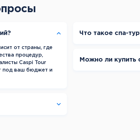
Канарские острова
опросы
Смотреть все
Балтийские круизы
рий?
Что такое спа-тур
Арктические круизы
исит от страны, где
ества процедур,
Можно ли купить 
алисты Caspi Tour
т под ваш бюджет и