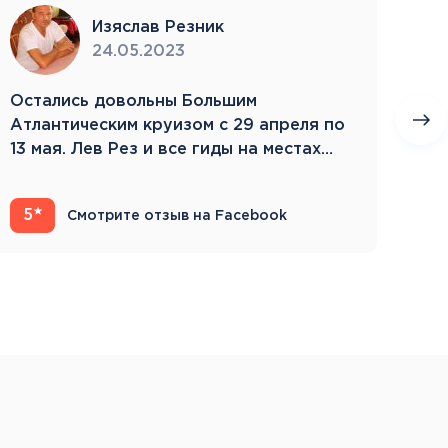
Изяслав Резник
24.05.2023
Остались довольны Большим
Пое
Атлантическим круизом с 29 апреля по
бла
13 мая. Лев Рез и все гиды на местах
Зам
компетентны…
5
4
Смотрите отзыв на Facebook