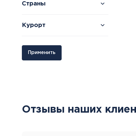
Страны
Курорт
Болгария
Грузия
Применить
Велинград
Боржоми
Отзывы наших клиен