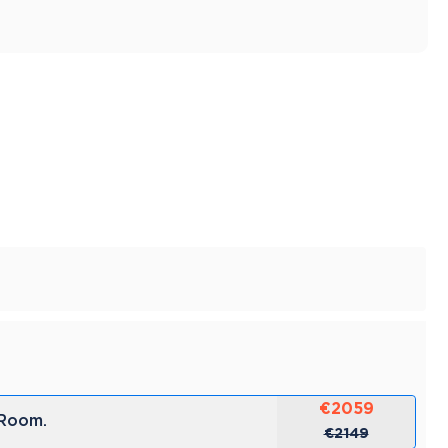
€2059
 Room.
€2149