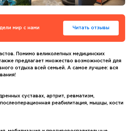
Тенерифе
Турция
Финляндия
Франция
дели мир с нами
Читать отзывы
Хорватия
Черногория
Швеция
Шотландия
растов. Помимо великолепных медицинских
Эстония
l также предлагает множество возможностей для
Южная Корея
вного отдыха всей семьей. А самое лучшее: вся
Смотреть все
вания!
едренных суставах, артрит, ревматизм,
 послеоперационная реабилитация, мышцы, кости
Регионы плавания
Полярный Круг
Северная Америка