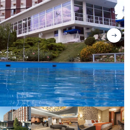
Дания
Германия
Япония
Израиль
Грузия
Смотреть все
Ирландия
Дания
Исландия
Ирландия
Испания
Исландия
Италия
Испания
Канада
Смотреть все
Карибы
Кипр
Латвия
Литва
Мадейра
Мальта
Норвегия
Польша
Португалия
Сардиния
Сицилия
Словакия