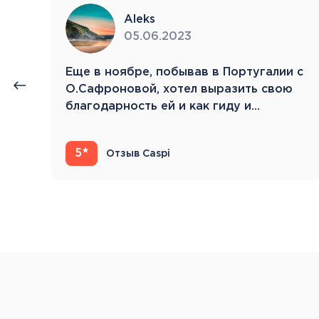
Aleks
05.06.2023
нии
Eще в ноябре, побывав в Португалии с
й.
О.Сафроновой, хотел выразить свою
благодарность ей и как гиду и…
5
Отзыв Caspi