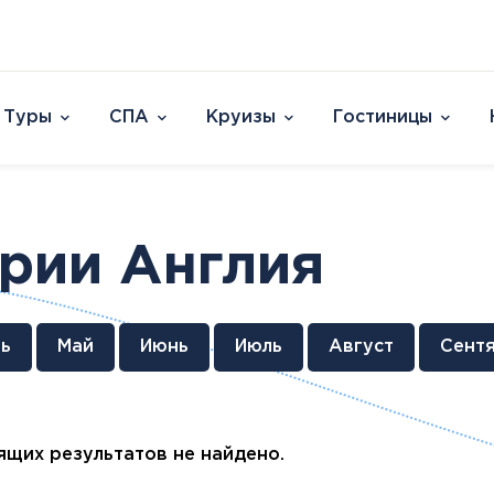
Туры
СПА
Круизы
Гостиницы
Отели
Страны и острова
David Dead Sea 
Австрия
Vert Hotel Dead
ории Англия
Аргентина
U Splash Resort E
Бельгия
Leonardo Plaza E
Великобритания
Leonardo Club Ei
овакия
Венгрия
Leonardo Privile
ь
Май
Июнь
Июль
Август
Сент
Вьетнам
Leonardo Club 
ештяны
Германия
Isla Brown Eilat
Европа
Азия
Афри
Голландия
Смотреть все
Австрия
ОАЭ
Марок
Гренландия
щих результатов не найдено.
Бельгия
Таиланд
Смотр
Греция
Великобритания
Южная Корея