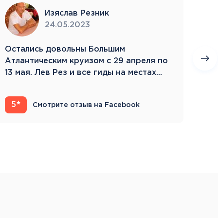
Изяслав Резник
24.05.2023
Остались довольны Большим
Пое
Атлантическим круизом с 29 апреля по
бла
13 мая. Лев Рез и все гиды на местах
Зам
компетентны…
5
4
Смотрите отзыв на Facebook