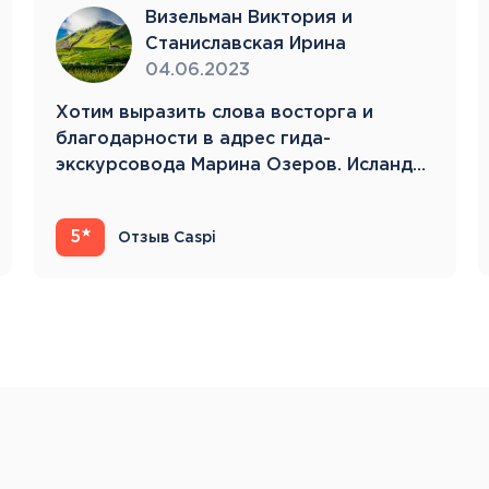
Тенерифе
Визельман Виктория и
Турция
Станиславская Ирина
Финляндия
04.06.2023
Франция
Хотим выразить слова восторга и
Хорватия
благодарности в адрес гида-
Черногория
экскурсовода Марина Озеров. Исландия
Швеция
22.05.23-31.05.23 Это…
Шотландия
Эстония
5
Отзыв Caspi
Южная Корея
Смотреть все
Регионы плавания
Полярный Круг
Северная Америка