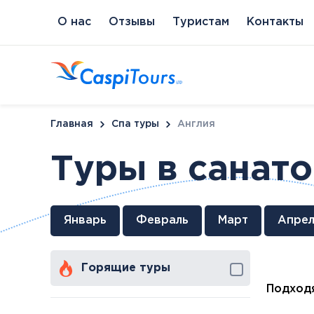
О нас
Отзывы
Туристам
Контакты
Главная
Спа туры
Англия
Туры в санат
Венгрия
Литва
Кипр
Сл
Январь
Февраль
Март
Апрел
Будапешт
Бирштонас
Протарас
Пи
Хайдусобосло
Друскининкай
Горящие туры
Хевиз
Паланга
Шарвар
Подходя