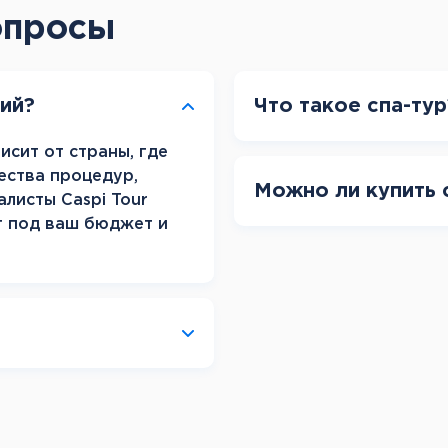
Канарские острова
опросы
Смотреть все
Балтийские круизы
рий?
Что такое спа-тур
Арктические круизы
исит от страны, где
ества процедур,
Можно ли купить 
алисты Caspi Tour
т под ваш бюджет и