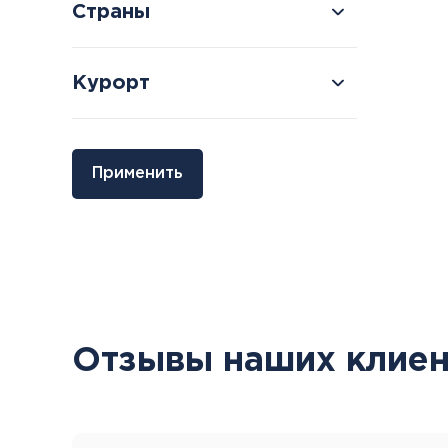
Страны
Курорт
Болгария
Грузия
Применить
Велинград
Боржоми
Отзывы наших клиен