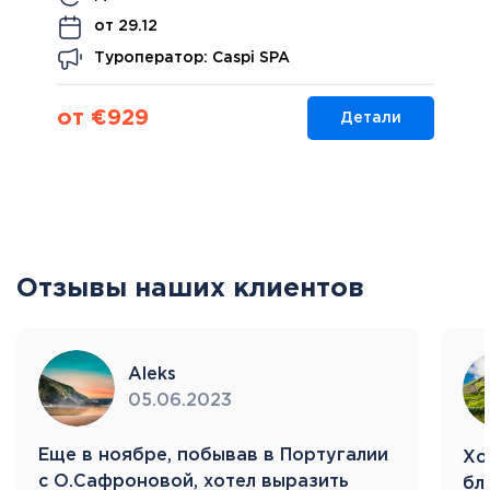
от 29.12
Туроператор: Caspi SPA
от €929
Детали
Отзывы наших клиентов
Aleks
05.06.2023
Eще в ноябре, побывав в Португалии
Хо
с О.Сафроновой, хотел выразить
бл