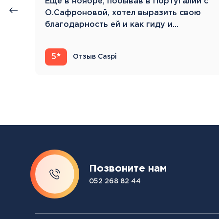
нии
Eще в ноябре, побывав в Португалии с
й.
О.Сафроновой, хотел выразить свою
благодарность ей и как гиду и…
5
Отзыв Caspi
Позвоните нам
052 268 82 44