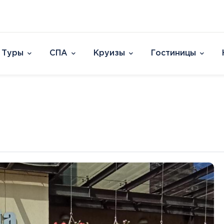
Туры
СПА
Круизы
Гостиницы
Отели
Страны и острова
David Dead Sea 
Австрия
Vert Hotel Dead
Аргентина
U Splash Resort E
Бельгия
Leonardo Plaza E
Великобритания
Leonardo Club Ei
овакия
Венгрия
Leonardo Privile
Вьетнам
Leonardo Club 
ештяны
Германия
Isla Brown Eilat
Европа
Азия
Афри
Голландия
Смотреть все
Австрия
ОАЭ
Марок
Гренландия
Бельгия
Таиланд
Смотр
Греция
Великобритания
Южная Корея