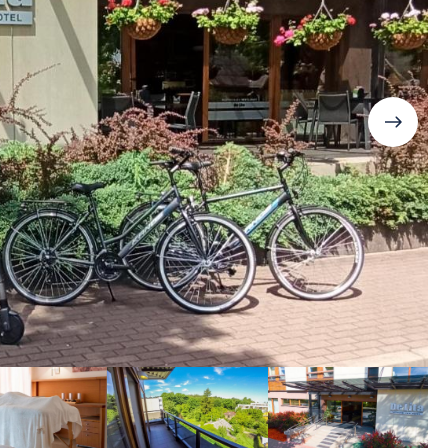
Дания
Германия
Япония
Израиль
Грузия
Смотреть все
Ирландия
Дания
Исландия
Ирландия
Испания
Исландия
Италия
Испания
Канада
Смотреть все
Карибы
Кипр
Латвия
Литва
Мадейра
Мальта
Норвегия
Польша
Португалия
Сардиния
Сицилия
Словакия