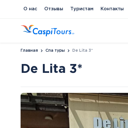
О нас
Отзывы
Туристам
Контакты
Главная
Спа туры
De Lita 3*
De Lita 3*
Венгрия
Литва
Кипр
Сл
Будапешт
Бирштонас
Протарас
Пи
Хайдусобосло
Друскининкай
Хевиз
Паланга
Шарвар