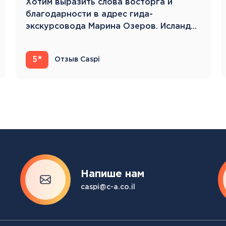
Хотим выразить слова восторга и
благодарности в адрес гида-
экскурсовода Марина Озеров. Исландия
22.05.23-31.05.23 Это…
5
Отзыв Caspi
Напише нам
caspi@c-a.co.il