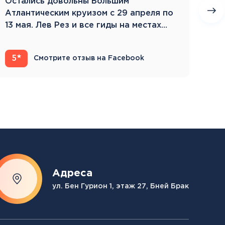
Остались довольны Большим
Пое
Атлантическим круизом с 29 апреля по
бла
13 мая. Лев Рез и все гиды на местах
Зам
компетентны…
5
4
Смотрите отзыв на Facebook
Адреса
ул. Бен Гурион 1, этаж 27, Бней Брак