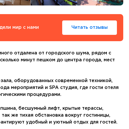
Тенерифе
Турция
Финляндия
Франция
дели мир с нами
Читать отзывы
Хорватия
Черногория
Швеция
Шотландия
много отдалена от городского шума, рядом с
Эстония
сколько минут пешком до центра города, мест
Южная Корея
.
Смотреть все
-зала, оборудованных современной техникой,
да мероприятий и SPA студия, где гости отеля
огическими процедурами.
пшина, бесшумный лифт, крытые терассы,
Регионы плавания
а так же тихая обстановка вокруг гостиницы,
Полярный Круг
рантируют удобный и уютный отдых для гостей.
Северная Америка