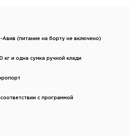
Канарские острова
Смотреть все
Балтийские круизы
Арктические круизы
ь-Авив (питание на борту не включено)
0 кг и одна сумка ручной клади
эропорт
 соответствии с программой