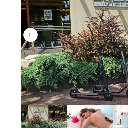
Болгария
Грузия
Велинград
Боржоми