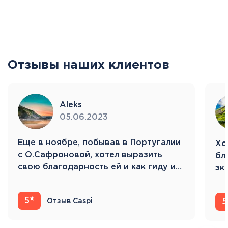
Отзывы наших клиентов
Aleks
05.06.2023
Eще в ноябре, побывав в Португалии
Хо
с О.Сафроновой, хотел выразить
бл
свою благодарность ей и как гиду и…
эк
Ис
5
Отзыв Caspi
5