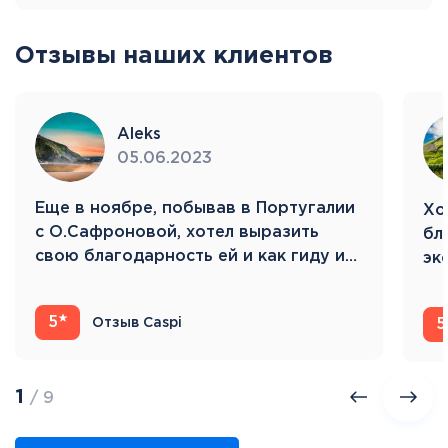
Отзывы наших клиентов
Aleks
05.06.2023
Eще в ноябре, побывав в Португалии
Хо
с О.Сафроновой, хотел выразить
бл
свою благодарность ей и как гиду и…
эк
Ис
5
Отзыв Caspi
5
1
/ 9