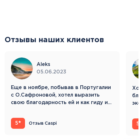
Отзывы наших клиентов
Aleks
05.06.2023
Eще в ноябре, побывав в Португалии
Хо
с О.Сафроновой, хотел выразить
бл
свою благодарность ей и как гиду и…
эк
Ис
5
Отзыв Caspi
5