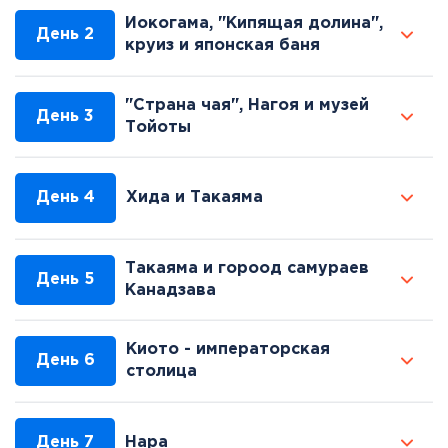
Иокогама, "Кипящая долина",
День 2
круиз и японская баня
"Страна чая", Нагоя и музей
День 3
Тойоты
День 4
Хида и Такаяма
Такаяма и гороод самураев
День 5
Канадзава
Киото - императорская
День 6
столица
День 7
Нара