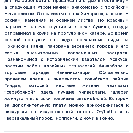
дня. Из аэропорта отправимся на отдых в гостиницу –
а следующим утром начнем знакомство с токийским
мегаполисом. Отправимся в парк Хамарикю, к вековым
соснам, камелиям и осенней листве. По красивым
парковым аллеям спустимся к реке Сумида, откуда
отправимся в круиз на прогулочном катере. Во время
речной прогулки нас ждут прекрасные виды на
Токийский залив, панорама весеннего города и его
самых значительных современных построек.
Познакомимся с историческим кварталом Асакуса,
посетим район новейших технологий Акихабара и
торговые аркады Накамисэ-дори. Обязательно
проведем время в знаменитом токийском районе
Гиндза, который местные жители называют
"серебряной": здесь лучшие универмаги, галереи
жемчуга и выставки новейших автомобилей. Вечером
за дополнительную плату можно присоединиться к
экскурсии на искусственный остров О-Дайба и в
"вертикальный город" Роппонги. 2 ночи в Токио.