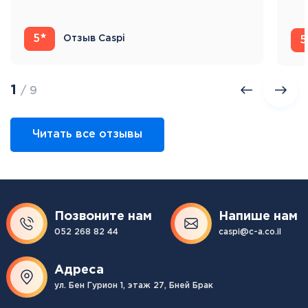
Ис
5
Отзыв Caspi
5
1
/ 9
Читать все отзывы
Позвоните нам
Напише нам
052 268 82 44
caspi@c-a.co.il
Адреса
ул. Бен Гурион 1, этаж 27, Бней Брак