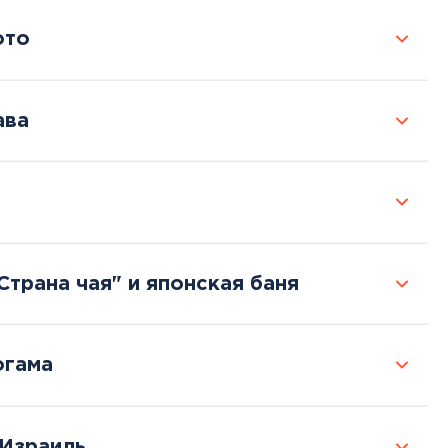
ото
ава
Страна чая" и японская баня
огама
 Израиль