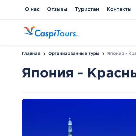
О нас
Отзывы
Туристам
Контакты
Главная
Организованные туры
Япония - Кр
Япония - Красн
Венгрия
Литва
Кипр
Сл
Будапешт
Бирштонас
Протарас
Пи
Хайдусобосло
Друскининкай
Хевиз
Паланга
Шарвар