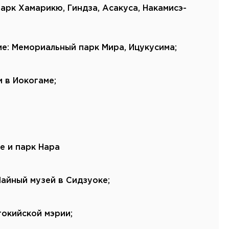
Канарские острова
парк Хамарикю, Гиндза, Асакуса, Накамисэ-
Смотреть все
е: Мемориальный парк Мира, Ицукусима;
Балтийские круизы
Арктические круизы
 в Иокогаме;
е и парк Нара
Чайный музей в Сидзуоке;
окийской мэрии;