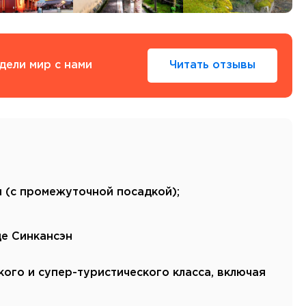
Тенерифе
Турция
Финляндия
Франция
дели мир с нами
Читать отзывы
Хорватия
Черногория
Швеция
Шотландия
Эстония
Южная Корея
Смотреть все
 (с промежуточной посадкой);
де Синкансэн
Регионы плавания
кого и супер-туристического класса, включая
Полярный Круг
Северная Америка