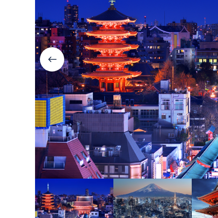
Болгария
Грузия
Велинград
Боржоми