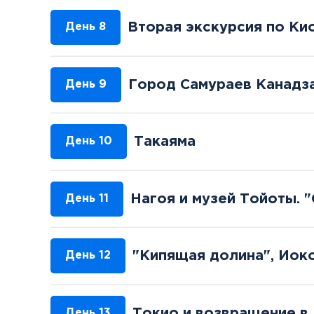
Вторая экскурсия по Ки
День 8
Город Самураев Канадз
День 9
Такаяма
День 10
Нагоя и музей Тойоты. "
День 11
"Кипящая долина", Иок
День 12
Токио и возвращение в
День 13