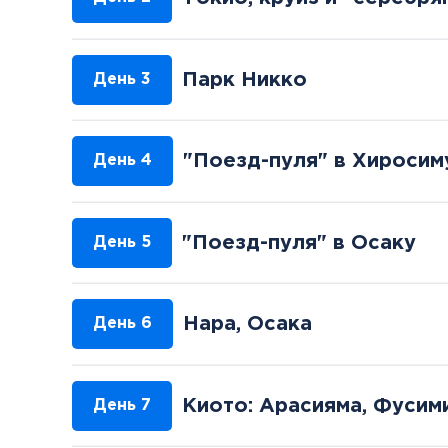
Парк Никко
День 3
"Поезд-пуля" в Хиросим
День 4
"Поезд-пуля" в Осаку
День 5
Нара, Осака
День 6
Киото: Арасияма, Фусим
День 7