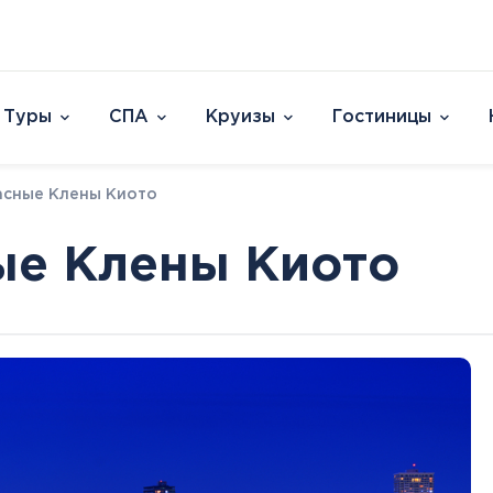
Туры
СПА
Круизы
Гостиницы
Отели
асные Клены Киото
Страны и острова
David Dead Sea 
Австрия
Vert Hotel Dead
ые Клены Киото
Аргентина
U Splash Resort E
Бельгия
Leonardo Plaza E
Великобритания
Leonardo Club Ei
овакия
Венгрия
Leonardo Privile
Вьетнам
Leonardo Club 
ештяны
Германия
Isla Brown Eilat
Европа
Азия
Афри
Голландия
Смотреть все
Австрия
ОАЭ
Марок
Гренландия
Бельгия
Таиланд
Смотр
Греция
Великобритания
Южная Корея