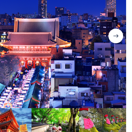
Дания
Германия
Япония
Израиль
Грузия
Смотреть все
Ирландия
Дания
Исландия
Ирландия
Испания
Исландия
Италия
Испания
Канада
Смотреть все
Карибы
Кипр
Латвия
Литва
Мадейра
Мальта
Норвегия
Польша
Португалия
Сардиния
Сицилия
Словакия