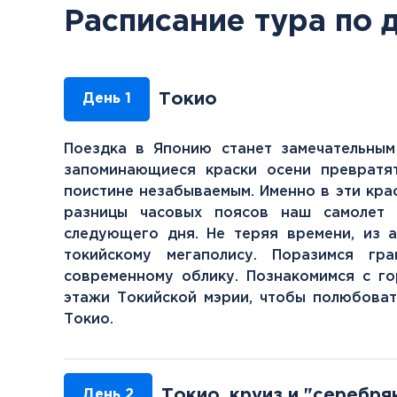
Расписание тура по 
Токио
День 1
Поездка в Японию станет замечательным
запоминающиеся краски осени превратя
поистине незабываемым. Именно в эти кра
разницы часовых поясов наш самолет 
следующего дня. Не теряя времени, из 
токийскому мегаполису. Поразимся гр
современному облику. Познакомимся с г
этажи Токийской мэрии, чтобы полюбова
Токио.
Токио, круиз и "серебря
День 2