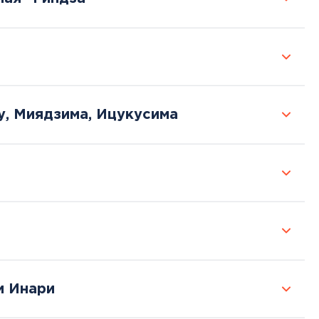
у, Миядзима, Ицукусима
и Инари