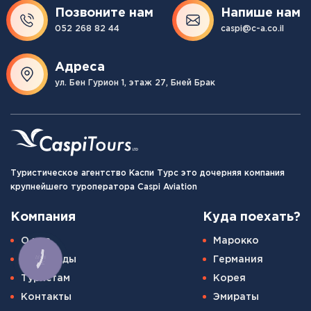
Позвоните нам
Напише нам
052 268 82 44
caspi@c-a.co.il
Адреса
ул. Бен Гурион 1, этаж 27, Бней Брак
Туристическое агентство Каспи Турс это дочерняя компания
крупнейшего туроператора Caspi Aviation
Компания
Куда поехать?
О нас
Марокко
Наши гиды
Германия
КНОПКА
СВЯЗИ
Туристам
Корея
Контакты
Эмираты