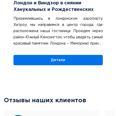
Лондон и Виндзор в сиянии
Ханукальных и Рождественских
огней
Приземлившись в лондонском аэропорту
Хитроу, мы направимся в центр города, где
расположена наша гостиница. Проедем через
район Южный Кенсингтон, чтобы увидеть самый
красивый памятник Лондона – Мемориал принца
Альберта, а также Королевский Альберт-Холл
и великолепные здания в стиле королевы Анны
Детали
с характерными фасадами из красного кирпича,
белыми декоративными элементами,мансардами
и эркерами. К вечеру, после отдыха в
гостинице, выйдем полюбоваться самыми
нарядными улицами рождественского Лондона.
Пройдем по торжественнонарядной Риджент-
Отзывы наших клиентов
Стрит, по авангардной, яркой, вечно молодой
улице Карнаби,выйдем к площади Пикадилли,
где пересекаются все лондонские артерии, где