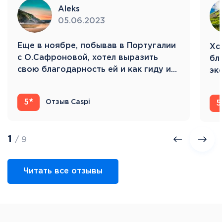
бьется пульс неутомимого города! В нашем
Aleks
распоряжении – проездной билет на все виды
05.06.2023
общественного транспорта в центре Лондона,
так что передвигаться по городу будет легко и
Eще в ноябре, побывав в Португалии
Хо
удобно. 5 ночей в Лондоне.
с О.Сафроновой, хотел выразить
бл
свою благодарность ей и как гиду и…
эк
Ис
5
Отзыв Caspi
5
1
/ 9
Читать все отзывы