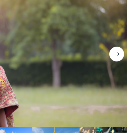
Дания
Германия
Япония
Израиль
Грузия
Смотреть все
Ирландия
Дания
Исландия
Ирландия
Испания
Исландия
Италия
Испания
Канада
Смотреть все
Карибы
Кипр
Латвия
Литва
Мадейра
Мальта
Норвегия
Польша
Португалия
Сардиния
Сицилия
Словакия