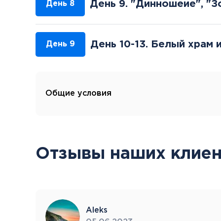
День 9. "Динношеие", "З
День 8
День 10-13. Белый храм 
День 9
Общие условия
Отзывы наших клиен
Aleks