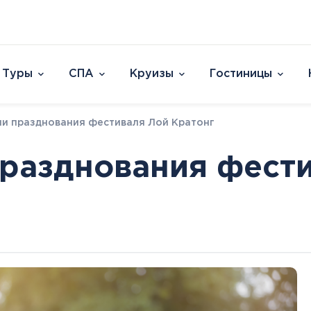
Туры
СПА
Круизы
Гостиницы
Отели
ни празднования фестиваля Лой Кратонг
Страны и острова
David Dead Sea 
Австрия
Vert Hotel Dead
празднования фест
Аргентина
U Splash Resort E
Бельгия
Leonardo Plaza E
Великобритания
Leonardo Club Ei
овакия
Венгрия
Leonardo Privile
Вьетнам
Leonardo Club 
ештяны
Германия
Isla Brown Eilat
Европа
Азия
Афри
Голландия
Смотреть все
Австрия
ОАЭ
Марок
Гренландия
Бельгия
Таиланд
Смотр
Греция
Великобритания
Южная Корея