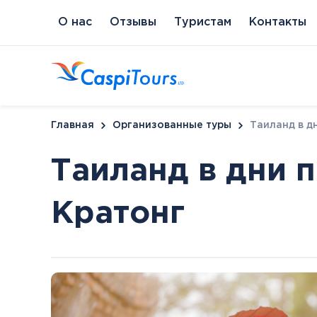
О нас
Отзывы
Туристам
Контакты
Главная
Организованные туры
Таиланд в д
Таиланд в дни 
Кратонг
Венгрия
Литва
Кипр
Сл
Будапешт
Бирштонас
Протарас
Пи
Хайдусобосло
Друскининкай
Хевиз
Паланга
Шарвар