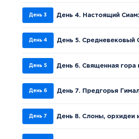
День 4. Настоящий Сиам
День 3
День 5. Средневековый 
День 4
День 6. Священная гора 
День 5
День 7. Предгорья Гима
День 6
День 8. Слоны, орхидеи 
День 7