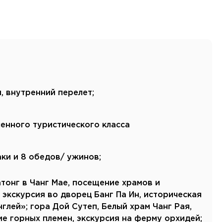
Канарские острова
Смотреть все
Балтийские круизы
Арктические круизы
, внутренний перелет;
чшенного туристического класса
ки и 8 обедов/ ужинов;
тонг в Чанг Мае, посещение храмов и
 экскурсия во дворец Банг Па Ин, историческая
лей»; гора Дой Сутеп, Белый храм Чанг Рая,
е горных племен, экскурсия на ферму орхидей;