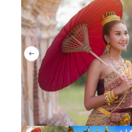
Болгария
Грузия
Велинград
Боржоми