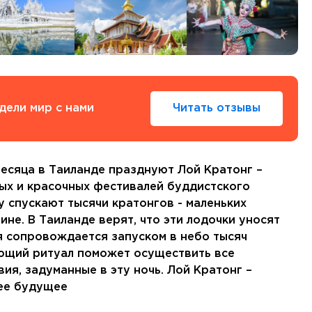
Тенерифе
Турция
Финляндия
Франция
Хорватия
Черногория
дели мир с нами
Читать отзывы
Швеция
Шотландия
Эстония
Южная Корея
месяца в Таиланде празднуют Лой Кратонг –
Смотреть все
ных и красочных фестивалей буддистского
у спускают тысячи кратонгов - маленьких
не. В Таиланде верят, что эти лодочки уносят
я сопровождается запуском в небо тысяч
ющий ритуал поможет осуществить все
Регионы плавания
ия, задуманные в эту ночь. Лой Кратонг –
Полярный Круг
шее будущее
Северная Америка