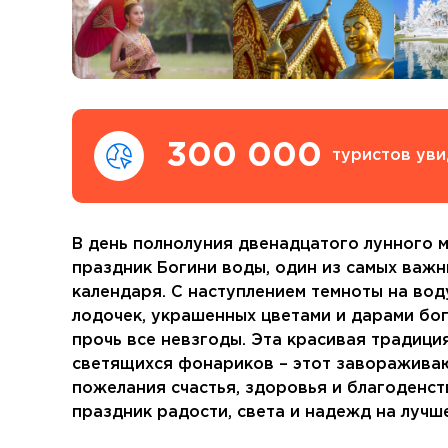
300 000
туристов уви
В день полнолуния двенадцатого лунного 
праздник Богини воды, один из самых важ
календаря. С наступлением темноты на вод
лодочек, украшенных цветами и дарами боги
прочь все невзгоды. Эта красивая традици
светящихся фонариков – этот заворажива
пожелания счастья, здоровья и благоденств
праздник радости, света и надежд на луч