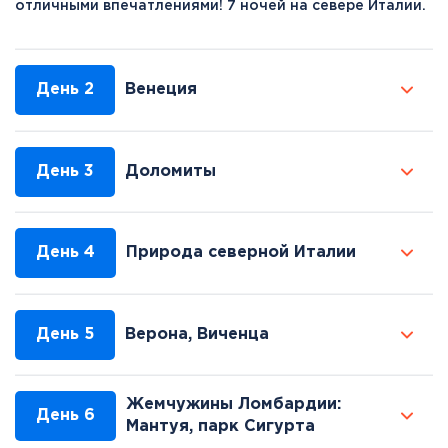
отличными впечатлениями! 7 ночей на севере Италии.
День 2
Beнеция
День 3
Доломиты
День 4
Природа северной Италии
День 5
Верона, Виченца
Жемчужины Ломбардии:
День 6
Мантуя, парк Сигурта