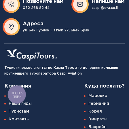
Позвоните нам
Напише нам
052 268 82 44
caspi@c-a.co.il
Адреса
ул. Бен Гурион 1, этаж 27, Бней Брак
Туристическое агентство Каспи Турс это дочерняя компания
крупнейшего туроператора Caspi Aviation
Компания
Куда поехать?
КНОПКА
О нас
Марокко
СВЯЗИ
Наши гиды
Германия
Туристам
Корея
Контакты
Эмираты
Бахрейн