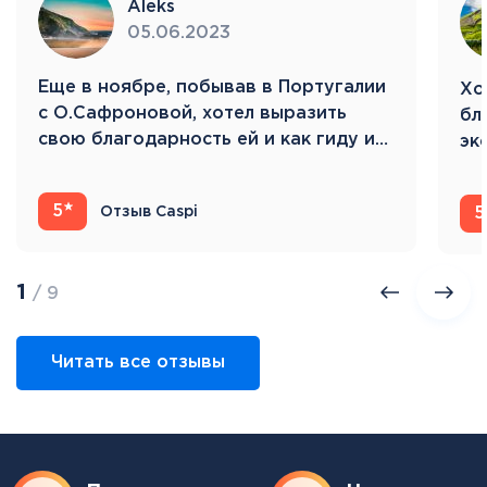
Aleks
05.06.2023
Eще в ноябре, побывав в Португалии
Хо
с О.Сафроновой, хотел выразить
бл
свою благодарность ей и как гиду и…
эк
Ис
5
Отзыв Caspi
5
1
/ 9
Читать все отзывы