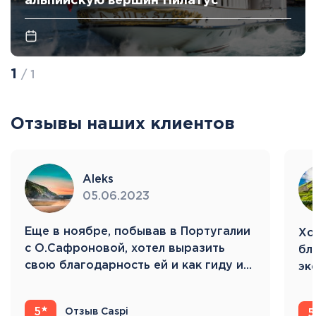
альпийскую вершин Пилатус
1
/ 1
Отзывы наших клиентов
Aleks
05.06.2023
Eще в ноябре, побывав в Португалии
Хо
с О.Сафроновой, хотел выразить
бл
свою благодарность ей и как гиду и…
эк
Ис
5
Отзыв Caspi
5