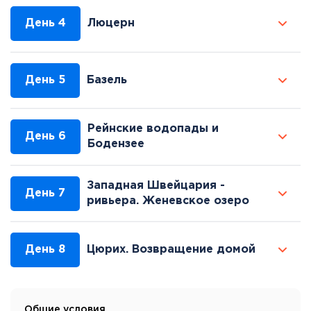
День 4
Люцерн
День 5
Базель
Рейнские водопады и
День 6
Бодензее
Западная Швейцария -
День 7
ривьера. Женевское озеро
День 8
Цюрих. Возвращение домой
Общие условия