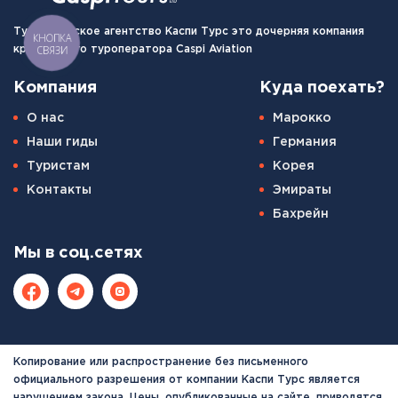
Туристическое агентство Каспи Турс это дочерняя компания
КНОПКА
СВЯЗИ
крупнейшего туроператора Caspi Aviation
Компания
Куда поехать?
О нас
Марокко
Наши гиды
Германия
Туристам
Корея
Контакты
Эмираты
Бахрейн
Мы в соц.сетях
Копирование или распространение без письменного
официального разрешения от компании Каспи Турс является
нарушением закона. Цены, опубликованные на сайте, приводятся