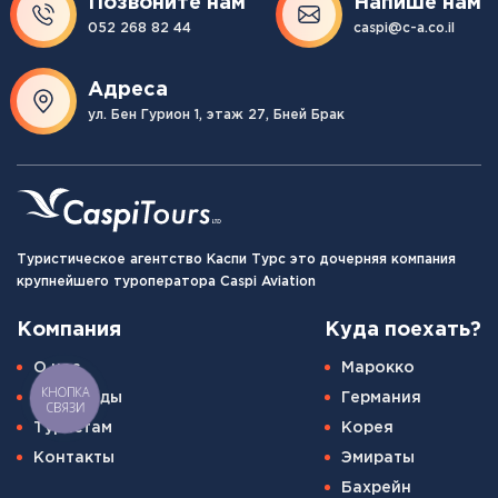
Позвоните нам
Напише нам
052 268 82 44
caspi@c-a.co.il
Адреса
ул. Бен Гурион 1, этаж 27, Бней Брак
Туристическое агентство Каспи Турс это дочерняя компания
крупнейшего туроператора Caspi Aviation
Компания
Куда поехать?
О нас
Марокко
КНОПКА
Наши гиды
Германия
СВЯЗИ
Туристам
Корея
Контакты
Эмираты
Бахрейн