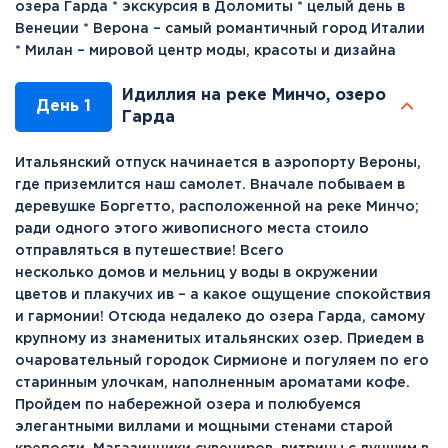
озера Гарда * экскурсия в Доломиты * целый день в
Венеции * Верона – самый романтичный город Италии
* Милан – мировой центр моды, красоты и дизайна
Идиллия на реке Минчо, озеро
День 1
Гарда
Итальянский отпуск начинается в аэропорту Вероны,
где приземлится наш самолет. Вначале побываем в
деревушке Боргетто, расположенной на реке Минчо;
ради одного этого живописного места стоило
отправляться в путешествие! Всего
несколько домов и мельниц у воды в окружении
цветов и плакучих ив – а какое ощущение спокойствия
и гармонии! Отсюда недалеко до озера Гарда, самому
крупному из знаменитых итальянских озер. Приедем в
очаровательный городок Сирмионе и погуляем по его
старинным улочкам, наполненным ароматами кофе.
Пройдем по набережной озера и полюбуемся
элегантными виллами и мощными стенами старой