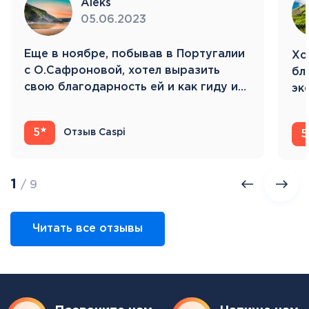
Aleks
05.06.2023
Eще в ноябре, побывав в Португалии
Хо
с О.Сафроновой, хотел выразить
бл
свою благодарность ей и как гиду и…
эк
Ис
5
Отзыв Caspi
5
1
/ 9
Читать все отзывы