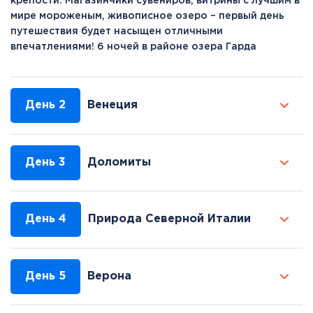
крепости. Магазинчики сувениров, витрины с лучшим в
мире мороженым, живописное озеро – первый день
путешествия будет насыщен отличными
впечатлениями! 6 ночей в районе озера Гарда
День 2
Венеция
День 3
Доломиты
День 4
Природа Северной Италии
День 5
Верона