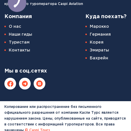
КНОПКА
крупнейшего туроператора Caspi Aviation
СВЯЗИ
Компания
Куда поехать?
О нас
Марокко
Наши гиды
Германия
Туристам
Корея
Контакты
Эмираты
Бахрейн
Мы в соц.сетях
Копирование или распространение без письменного
официального разрешения от компании Каспи Турс является
нарушением закона. Цены, опубликованные на сайте, приводятся
в соответствии с информацией туроператоров. Все права
защищены
© Caspi Tours