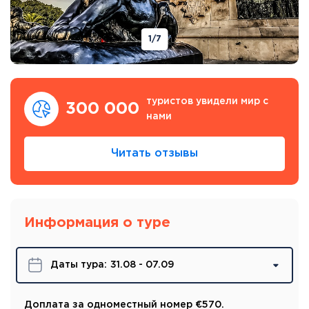
1
/7
туристов увидели мир с
300 000
нами
Читать отзывы
Информация о туре
Даты турa:
31.08 - 07.09
Доплата за одноместный номер €570.