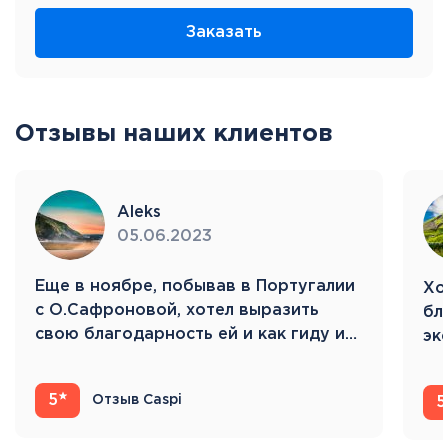
Заказать
Отзывы наших клиентов
Aleks
05.06.2023
Eще в ноябре, побывав в Португалии
Хо
с О.Сафроновой, хотел выразить
бл
свою благодарность ей и как гиду и…
эк
Ис
5
Отзыв Caspi
5