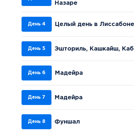
Назаре
Целый день в Лиссабон
День 4
Эшториль, Кашкайш, Каб
День 5
Мадейра
День 6
Мадейра
День 7
Фуншал
День 8