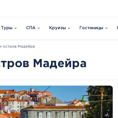
Туры
СПА
Круизы
Гостиницы
Отели
и остров Мадейра
Страны и острова
David Dead Sea 
Австрия
Vert Hotel Dead
стров Мадейра
Аргентина
U Splash Resort E
Бельгия
Leonardo Plaza E
Великобритания
Leonardo Club Ei
овакия
Венгрия
Leonardo Privile
Вьетнам
Leonardo Club 
ештяны
Германия
Isla Brown Eilat
Европа
Азия
Афри
Голландия
Смотреть все
Австрия
ОАЭ
Марок
Гренландия
Бельгия
Таиланд
Смотр
Греция
Великобритания
Южная Корея