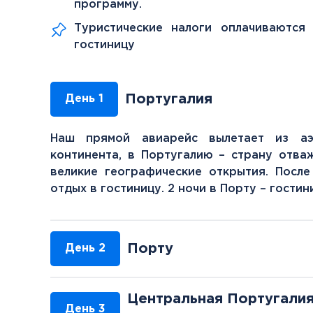
программу.
Туристические налоги оплачиваются
гостиницу
Португалия
День 1
Наш прямой авиарейс вылетает из аэ
континента, в Португалию – страну отва
великие географические открытия. Посл
отдых в гостиницу. 2 ночи в Порту – гостин
Порту
День 2
Центральная Португалия
День 3