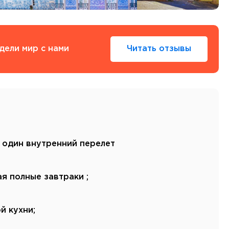
Тенерифе
Турция
Финляндия
Франция
дели мир с нами
Читать отзывы
Хорватия
Черногория
Швеция
Шотландия
Эстония
Южная Корея
Смотреть все
 один внутренний перелет
ая полные завтраки ;
Регионы плавания
Полярный Круг
й кухни;
Северная Америка