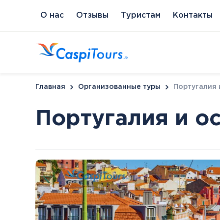
О нас
Отзывы
Туристам
Контакты
Главная
Организованные туры
Португалия 
Португалия и о
Венгрия
Литва
Кипр
Сл
Будапешт
Бирштонас
Протарас
Пи
Хайдусобосло
Друскининкай
Хевиз
Паланга
Шарвар