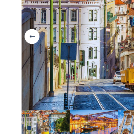
Болгария
Грузия
Велинград
Боржоми