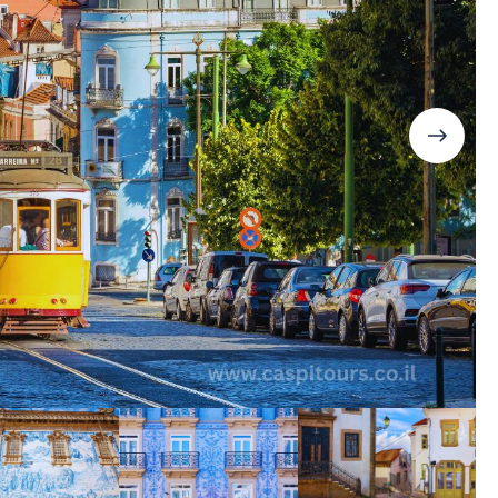
Дания
Германия
Япония
Израиль
Грузия
Смотреть все
Ирландия
Дания
Исландия
Ирландия
Испания
Исландия
Италия
Испания
Канада
Смотреть все
Карибы
Кипр
Латвия
Литва
Мадейра
Мальта
Норвегия
Польша
Португалия
Сардиния
Сицилия
Словакия