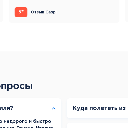
22.05.23-31.05.23 Это…
Канарские острова
Смотреть все
5
Отзыв Caspi
Балтийские круизы
Арктические круизы
опросы
иля?
Куда полететь из
но недорого и быстро