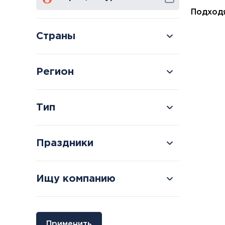
Подходя
Страны
Болгария
Грузия
Регион
Велинград
Боржоми
Тип
Праздники
Ищу компанию
Применить