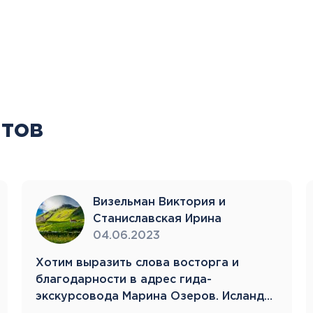
Тенерифе
Турция
Финляндия
Франция
Хорватия
Черногория
Швеция
тов
Шотландия
Эстония
Южная Корея
Смотреть все
Визельман Виктория и
Станиславская Ирина
04.06.2023
Хотим выразить слова восторга и
Регионы плавания
благодарности в адрес гида-
Полярный Круг
экскурсовода Марина Озеров. Исландия
Северная Америка