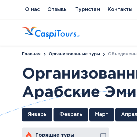
О нас
Отзывы
Туристам
Контакты
Главная
Организованные туры
Объединенн
Организованн
Арабские Эм
Венгрия
Литва
Кипр
Сл
Будапешт
Бирштонас
Протарас
Пи
Хайдусобосло
Друскининкай
Январь
Февраль
Март
Апрел
Хевиз
Паланга
Шарвар
Горящие туры