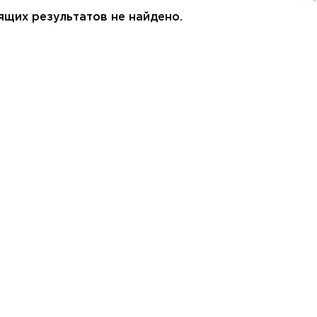
Дания
Германия
Япония
щих результатов не найдено.
Израиль
Грузия
Смотреть все
Ирландия
Дания
Исландия
Ирландия
Испания
Исландия
Италия
Испания
Канада
Смотреть все
Карибы
Кипр
Латвия
Литва
Мадейра
Мальта
Норвегия
Польша
Португалия
Сардиния
Сицилия
Словакия