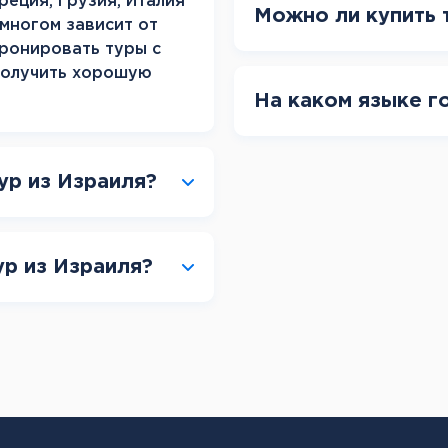
реция, Грузия, Италия
Можно ли купить 
 многом зависит от
бронировать туры с
получить хорошую
На каком языке г
ур из Израиля?
ур из Израиля?