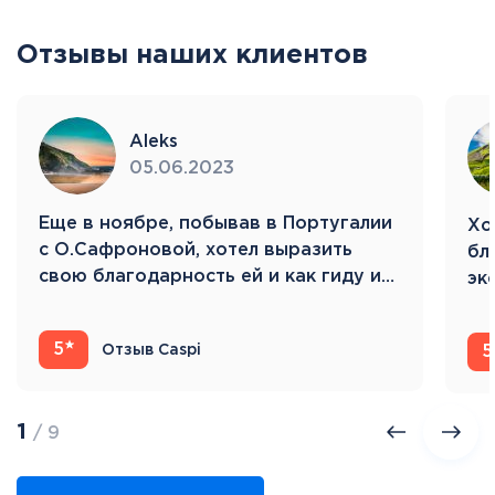
Отзывы наших клиентов
Aleks
05.06.2023
Eще в ноябре, побывав в Португалии
Хо
с О.Сафроновой, хотел выразить
бл
свою благодарность ей и как гиду и…
эк
Ис
5
Отзыв Caspi
5
1
/ 9