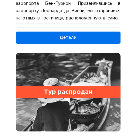
аэропорта Бен-Гурион. Приземлившись в
аэропорту Леонардо да Винчи, мы отправимся
на отдых в гостиницу, расположенную в самом
центре города – именно там, где нужно жить в
праздничные дни! Это самое удобное место для
Детали
того, чтобы видеть уличные новогодние гуляния,
и самое удобное место для пешеходных
экскурсий по городу. Ради этой уникальной
возможности жить в самом центре стоит ехать
в Рим накануне Нового года. 4 ночи в центре
Рима – ГОСТИНИЦА MEDITERRANEO или
подобная
Тур распродан