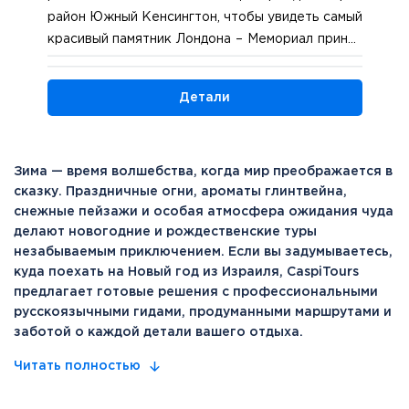
район Южный Кенсингтон, чтобы увидеть самый
красивый памятник Лондона – Мемориал принца
Альберта, а также Королевский Альберт-Холл
и великолепные здания в стиле королевы Анны
Детали
с характерными фасадами из красного кирпича,
белыми декоративными элементами,мансардами
и эркерами. К вечеру, после отдыха в
гостинице, выйдем полюбоваться самыми
Зима — время волшебства, когда мир преображается в
сказку. Праздничные огни, ароматы глинтвейна,
нарядными улицами рождественского Лондона.
снежные пейзажи и особая атмосфера ожидания чуда
Пройдем по торжественнонарядной Риджент-
делают новогодние и рождественские туры
Стрит, по авангардной, яркой, вечно молодой
незабываемым приключением. Если вы задумываетесь,
улице Карнаби,выйдем к площади Пикадилли,
куда поехать на Новый год из Израиля, CaspiTours
где пересекаются все лондонские артерии, где
предлагает готовые решения с профессиональными
бьется пульс неутомимого города! В нашем
русскоязычными гидами, продуманными маршрутами и
распоряжении – проездной билет на все виды
заботой о каждой детали вашего отдыха.
общественного транспорта в центре Лондона,
Читать полностью
так что передвигаться по городу будет легко и
удобно. 5 ночей в Лондоне.