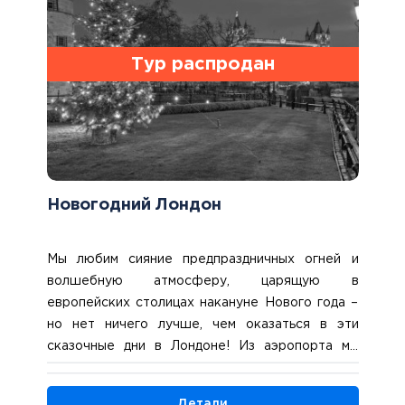
эспланадой Инвалидов. После отдыха в
гостинице выйдем на первую пешеходную
прогулку по романтическому кварталу
Тур распродан
Монмартр. 5 ночей в Париже.
Новогодний Лондон
Мы любим сияние предпраздничных огней и
волшебную атмосферу, царящую в
европейских столицах накануне Нового года –
но нет ничего лучше, чем оказаться в эти
сказочные дни в Лондоне! Из аэропорта мы
направимся в город и проедем по празднично
украшенным улицам прямо к нашей гостинице.
Детали