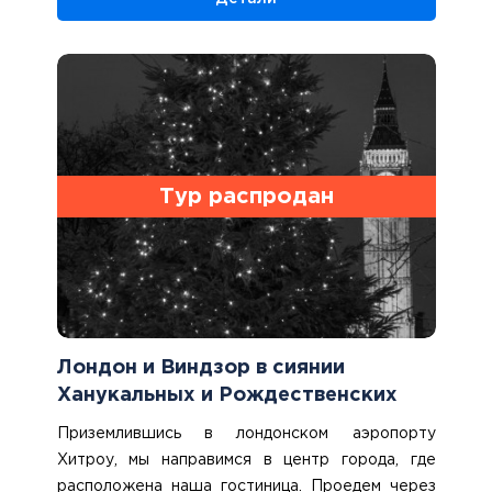
После размещения и короткого отдыха выйдем
на первую пешеходную прогулку по самым
красивым уголкам Лондона, которые уже ведут
обратный отсчет до новогодней полночи. В
нашем распоряжении – проездной билет на все
виды общественного транспорта в центре
Лондона, так что передвигаться по городу
будет легко и удобно. 5ночей в Лондоне.
Тур распродан
Лондон и Виндзор в сиянии
Ханукальных и Рождественских
огней
Приземлившись в лондонском аэропорту
Хитроу, мы направимся в центр города, где
расположена наша гостиница. Проедем через