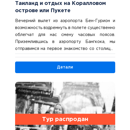
Таиланд и отдых на Коралловом
острове или Пукете
Вечерний вылет из аэропорта Бен-Гурион и
возможность вздремнуть в полете существенно
облегчат для нас смену часовых поясов.
Приземлившись в аэропорту Бангкока, мы
отправимся на первое знакомство со столицей
Королевства Таиланд. Нас ждут рвущиеся
ввысь небоскребы и широкие проспекты,
Детали
заполненные автомобилями и моторикшами.
Увидим местных жителей, делающих покупки на
многолюдных улицах, прилавки с экзотической
едой, сияющие гостиницы и здания делового
квартала. Вечером, после отдыха в гостинице,
сможем отправиться в приятный круиз с
ужином по реке Чао Прайя и полюбоваться
ярко освещенным городом (за дополнительную
Тур распродан
плату). 2 ночи в Бангкоке.