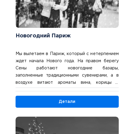
Новогодний Париж
Мы вылетаем в Париж, который с нетерпением
ждет начала Нового года. На правом берегу
Сены работают новогодние базары,
заполненные традиционными сувенирами, а в
воздухе витают ароматы вина, корицы и
праздничной выпечки. Приземлившись в
парижском аэропорту, мы отправимся на
Детали
первую экскурсию по городу: увидим
заполненные парижанами Большие бульвары,
площадь Конкорд и Оперу. Пересечем Сену по
самому красивому в столице мосту Александра
III и восхитимся великолепно очерченной