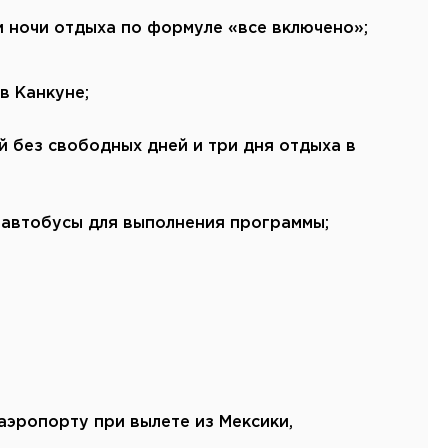
Канарские острова
и ночи отдыха по формуле «все включено»;
Смотреть все
в Канкуне;
Балтийские круизы
Арктические круизы
 без свободных дней и три дня отдыха в
автобусы для выполнения программы;
аэропорту при вылете из Мексики,