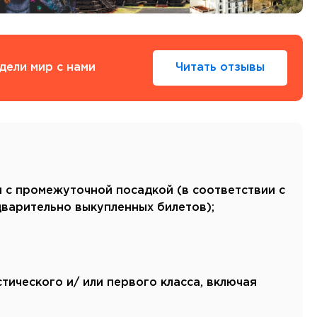
Тенерифе
Турция
Финляндия
Франция
дели мир с нами
Читать отзывы
Хорватия
Черногория
Швеция
Шотландия
Эстония
Южная Корея
Смотреть все
 с промежуточной посадкой (в соответствии с
дварительно выкупленных билетов);
Регионы плавания
стического и/ или первого класса, включая
Полярный Круг
Северная Америка