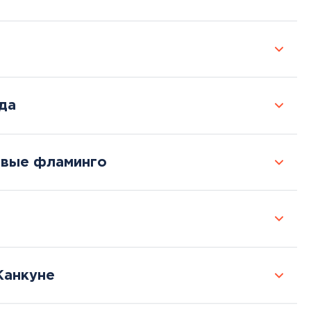
да
овые фламинго
Канкуне