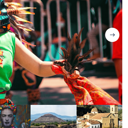
Дания
Германия
Япония
Израиль
Грузия
Смотреть все
Ирландия
Дания
Исландия
Ирландия
Испания
Исландия
Италия
Испания
Канада
Смотреть все
Карибы
Кипр
Латвия
Литва
Мадейра
Мальта
Норвегия
Польша
Португалия
Сардиния
Сицилия
Словакия