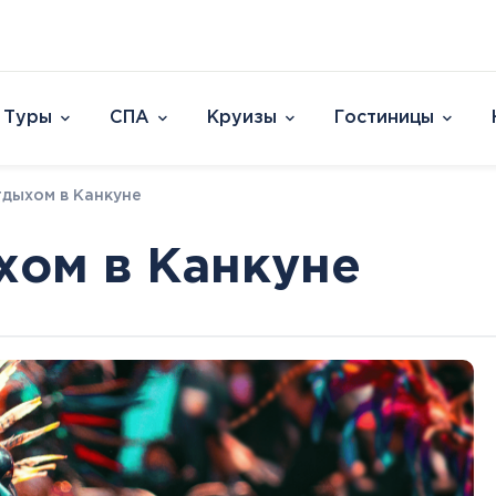
Туры
СПА
Круизы
Гостиницы
Отели
тдыхом в Канкуне
Страны и острова
David Dead Sea 
Австрия
Vert Hotel Dead
хом в Канкуне
Аргентина
U Splash Resort E
Бельгия
Leonardo Plaza E
Великобритания
Leonardo Club Ei
овакия
Венгрия
Leonardo Privile
Вьетнам
Leonardo Club 
ештяны
Германия
Isla Brown Eilat
Европа
Азия
Афри
Голландия
Смотреть все
Австрия
ОАЭ
Марок
Гренландия
Бельгия
Таиланд
Смотр
Греция
Великобритания
Южная Корея