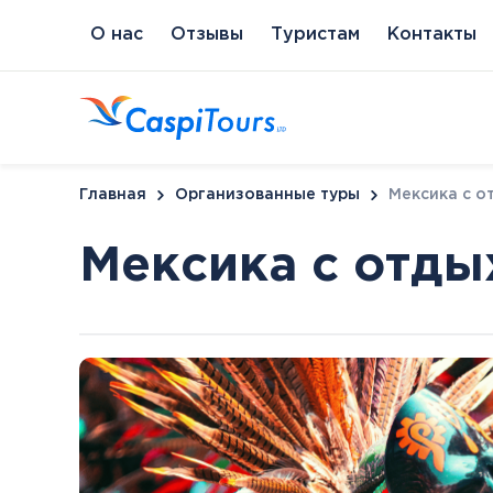
О нас
Отзывы
Туристам
Контакты
Главная
Организованные туры
Мексика с о
Мексика с отды
Венгрия
Литва
Кипр
Сл
Будапешт
Бирштонас
Протарас
Пи
Хайдусобосло
Друскининкай
Хевиз
Паланга
Шарвар