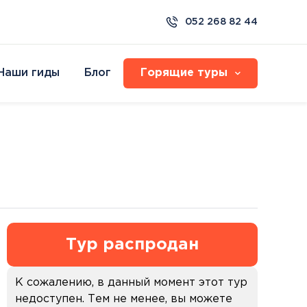
052 268 82 44
Наши гиды
Блог
Горящие туры
Организованные туры
СПА Туры
Resort & Spa
Семейные туры с детьми
Хайдусобосло
Израиль
Круизы
 Sea
Экзотические туры
Друскининкай
ilat
Фестивали и карнавалы
Хевиз
Мертвое море
ilat
Бирштонас
Эйлат
lat
Пиештяны
ge Eilat
Паланга
Dead Sea
Боржоми
Тур распродан
Будапешт
ка
Протарас
ко
К сожалению, в данный момент этот тур
еть все
недоступен. Тем не менее, вы можете