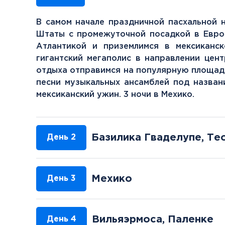
В самом начале праздничной пасхальной 
Штаты с промежуточной посадкой в Евро
Атлантикой и приземлимся в мексиканс
гигантский мегаполис в направлении цент
отдыха отправимся на популярную площадь
песни музыкальных ансамблей под назван
мексиканский ужин. 3 ночи в Мехико.
Базилика Гваделупе, Те
День 2
Мехико
День 3
Вильяэрмоса, Паленке
День 4