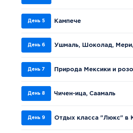
Кампече
День 5
Ушмаль, Шоколад, Мери
День 6
Природа Мексики и роз
День 7
Чичен-ица, Саамаль
День 8
Отдых класса "Люкс" в 
День 9